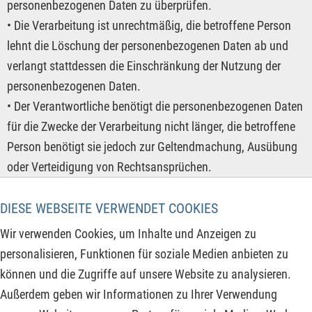
personenbezogenen Daten zu überprüfen.
• Die Verarbeitung ist unrechtmäßig, die betroffene Person
lehnt die Löschung der personenbezogenen Daten ab und
verlangt stattdessen die Einschränkung der Nutzung der
personenbezogenen Daten.
• Der Verantwortliche benötigt die personenbezogenen Daten
für die Zwecke der Verarbeitung nicht länger, die betroffene
Person benötigt sie jedoch zur Geltendmachung, Ausübung
oder Verteidigung von Rechtsansprüchen.
• Die betroffene Person hat Widerspruch gegen die
DIESE WEBSEITE VERWENDET COOKIES
Verarbeitung gem. Art. 21 Abs. 1 DS-GVO eingelegt und es
steht noch nicht fest, ob die berechtigten Gründe des
Wir verwenden Cookies, um Inhalte und Anzeigen zu
Verantwortlichen gegenüber denen der betroffenen Person
personalisieren, Funktionen für soziale Medien anbieten zu
überwiegen.
können und die Zugriffe auf unsere Website zu analysieren.
Sofern eine der oben genannten Voraussetzungen gegeben
Außerdem geben wir Informationen zu Ihrer Verwendung
ist und eine betroffene Person die Einschränkung von