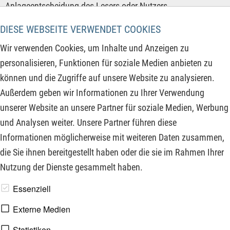
Anlageentscheidung des Lesers oder Nutzers.
DIESE WEBSEITE VERWENDET COOKIES
Der Erwerb von Wertpapieren jeglicher Art birgt hohe Risiken,
die bis zum Totalverlust des eingesetzten Kapitals führen
Wir verwenden Cookies, um Inhalte und Anzeigen zu
können. Die von der Ita Joka S. A. und ihre Autoren
personalisieren, Funktionen für soziale Medien anbieten zu
veröffentlichten Informationen beruhen auf sorgfältiger
können und die Zugriffe auf unsere Website zu analysieren.
Recherche, dennoch wird keinerlei Haftung für
Außerdem geben wir Informationen zu Ihrer Verwendung
Vermögensschäden oder die inhaltliche Garantie für
unserer Website an unsere Partner für soziale Medien, Werbung
Aktualität, Richtigkeit, Angemessenheit und Vollständigkeit
und Analysen weiter. Unsere Partner führen diese
der hier angebotenen Inhalte ausdrücklich ausgeschlossen.
Informationen möglicherweise mit weiteren Daten zusammen,
Bitte beachten Sie auch unsere Nutzungsbedingungen.
die Sie ihnen bereitgestellt haben oder die sie im Rahmen Ihrer
Nutzung der Dienste gesammelt haben.
www.derfinanzinvestor.de - © 2026 - Die Publikation für
Essenziell
professionelle Investoren.
Externe Medien
Statistiken