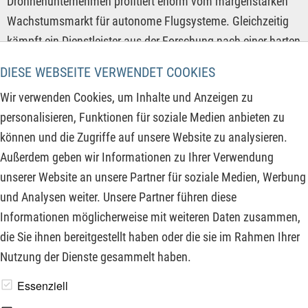
Drohnenunternehmen profitiert enorm vom margenstarken
Wachstumsmarkt für autonome Flugsysteme. Gleichzeitig
kämpft ein Dienstleister aus der Forschung nach einer harten
Gewinnwarnung an einem Zehnjahrestief um das Vertrauen
DIESE WEBSEITE VERWENDET COOKIES
der verbleibenden Anleger. Entdecken Sie in unserem
Wir verwenden Cookies, um Inhalte und Anzeigen zu
Marktbericht, wo lukrative Einstiegschancen warten und wo
personalisieren, Funktionen für soziale Medien anbieten zu
das Risiko eines fallenden Messers droht.
können und die Zugriffe auf unsere Website zu analysieren.
Außerdem geben wir Informationen zu Ihrer Verwendung
ZUM KOMMENTAR
unserer Website an unsere Partner für soziale Medien, Werbung
und Analysen weiter. Unsere Partner führen diese
Informationen möglicherweise mit weiteren Daten zusammen,
1
››
die Sie ihnen bereitgestellt haben oder die sie im Rahmen Ihrer
Nutzung der Dienste gesammelt haben.
www.derfinanzinvestor.de - © 2026 - Die Publikation für
Essenziell
professionelle Investoren.