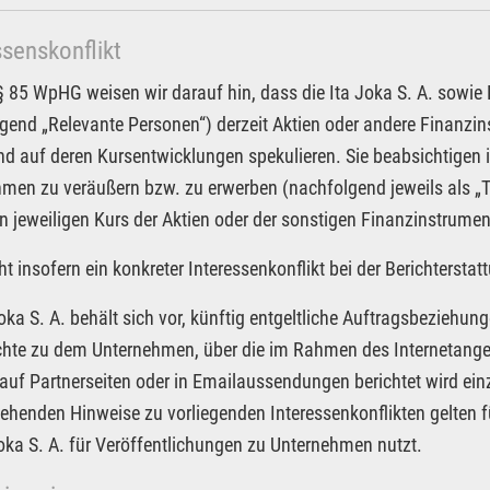
ssenskonflikt
85 WpHG weisen wir darauf hin, dass die Ita Joka S. A. sowie Pa
gend „Relevante Personen“) derzeit Aktien oder andere Finanzi
nd auf deren Kursentwicklungen spekulieren. Sie beabsichtigen 
men zu veräußern bzw. zu erwerben (nachfolgend jeweils als „T
n jeweiligen Kurs der Aktien oder der sonstigen Finanzinstrume
ht insofern ein konkreter Interessenkonflikt bei der Berichterst
Joka S. A. behält sich vor, künftig entgeltliche Auftragsbeziehu
chte zu dem Unternehmen, über die im Rahmen des Internetangebo
auf Partnerseiten oder in Emailaussendungen berichtet wird ei
tehenden Hinweise zu vorliegenden Interessenkonflikten gelten f
Joka S. A. für Veröffentlichungen zu Unternehmen nutzt.