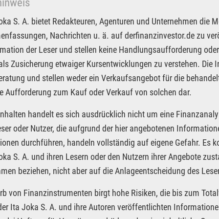
hinweis
Joka S. A. bietet Redakteuren, Agenturen und Unternehmen die M
fassungen, Nachrichten u. ä. auf derfinanzinvestor.de zu veröf
rmation der Leser und stellen keine Handlungsaufforderung oder
 als Zusicherung etwaiger Kursentwicklungen zu verstehen. Die I
ratung und stellen weder ein Verkaufsangebot für die behandel
e Aufforderung zum Kauf oder Verkauf von solchen dar.
Inhalten handelt es sich ausdrücklich nicht um eine Finanzanaly
eser oder Nutzer, die aufgrund der hier angebotenen Informatio
ionen durchführen, handeln vollständig auf eigene Gefahr. Es 
Joka S. A. und ihren Lesern oder den Nutzern ihrer Angebote zus
men beziehen, nicht aber auf die Anlageentscheidung des Leser
rb von Finanzinstrumenten birgt hohe Risiken, die bis zum Total
der Ita Joka S. A. und ihre Autoren veröffentlichten Informatio