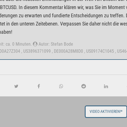
 BTCUSD. In diesem Kommentar klären wir, was Sie im Moment 
erungen zu erwarten und fundierte Entscheidungen zu treffen. 
et in den unteren Zeitebenen. Verpassen Sie daher nicht die we
haben!
it: ca. 0 Minuten.
Autor: Stefan Bode
000A27Z304 , US3896371099 , DE000A28M8D0 , US09174C1045 , US4
VIDEO AKTIVIEREN!*