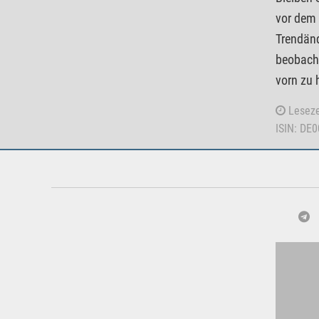
vor dem
Trendänd
beobacht
vorn zu 
Leseze
ISIN: DE