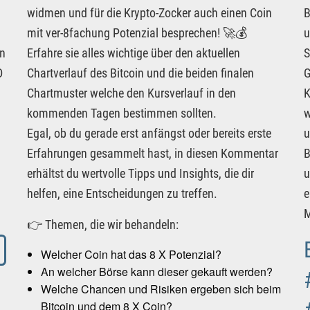
widmen und für die Krypto-Zocker auch einen Coin
B
mit ver-8fachung Potenzial besprechen! 🚀💰
u
an
Erfahre sie alles wichtige über den aktuellen
S
D
Chartverlauf des Bitcoin und die beiden finalen
G
Chartmuster welche den Kursverlauf in den
K
kommenden Tagen bestimmen sollten.
w
Egal, ob du gerade erst anfängst oder bereits erste
u
Erfahrungen gesammelt hast, in diesen Kommentar
B
erhältst du wertvolle Tipps und Insights, die dir
u
helfen, eine Entscheidungen zu treffen.
e
M
👉 Themen, die wir behandeln:
Welcher Coin hat das 8 X Potenzial?
An welcher Börse kann dieser gekauft werden?
Welche Chancen und Risiken ergeben sich beim
Bitcoin und dem 8 X Coin?