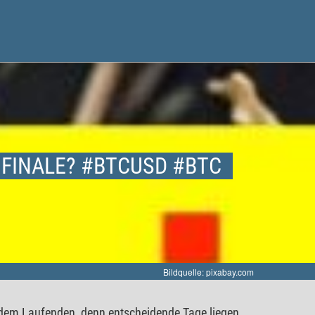
 FINALE? #BTCUSD #BTC
Bildquelle: pixabay.com
f dem Laufenden, denn entscheidende Tage liegen