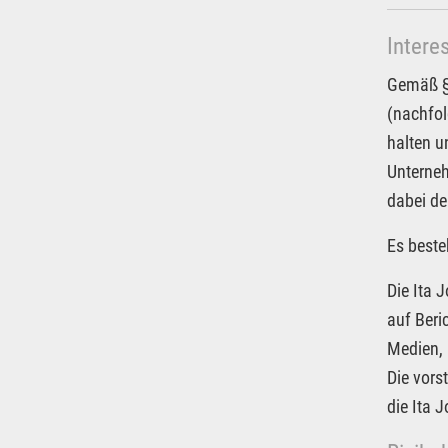
Intere
Gemäß § 
(nachfol
halten u
Unterneh
dabei de
Es beste
Die Ita 
auf Beri
Medien, 
Die vors
die Ita 