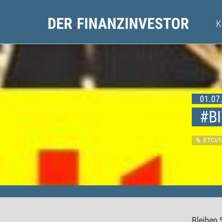
01.07.
#B
BTCUS
Bleiben 