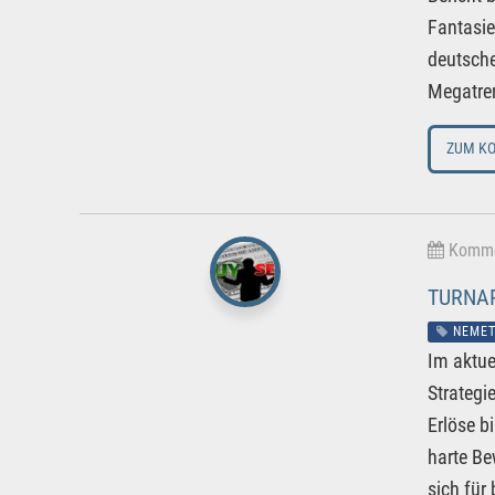
Fantasie
deutsche
Megatren
ZUM K
Kommen
TURNAR
NEMET
Im aktue
Strategi
Erlöse b
harte Be
sich für