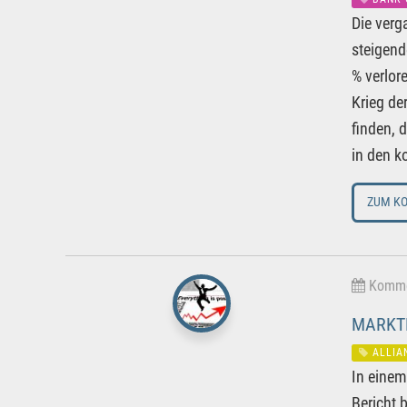
Die verg
steigend
% verlor
Krieg de
finden, 
in den k
ZUM K
Kommen
MARKTD
ALLIA
In einem
Bericht 