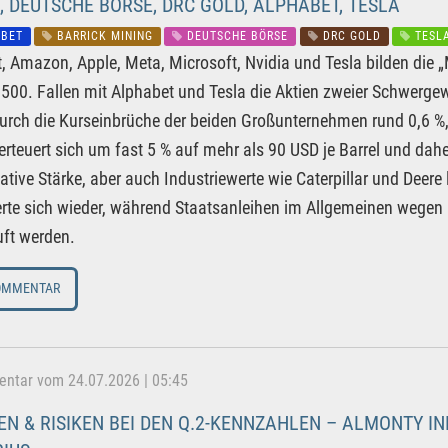
 DEUTSCHE BÖRSE, DRC GOLD, ALPHABET, TESLA
BET
BARRICK MINING
DEUTSCHE BÖRSE
DRC GOLD
TESL
, Amazon, Apple, Meta, Microsoft, Nvidia und Tesla bilden die „M
500. Fallen mit Alphabet und Tesla die Aktien zweier Schwerge
 durch die Kurseinbrüche der beiden Großunternehmen rund 0,6 %
erteuert sich um fast 5 % auf mehr als 90 USD je Barrel und da
lative Stärke, aber auch Industriewerte wie Caterpillar und Deere 
ierte sich wieder, während Staatsanleihen im Allgemeinen wegen
ft werden.
OMMENTAR
tar vom 24.07.2026 | 05:45
N & RISIKEN BEI DEN Q.2-KENNZAHLEN – ALMONTY IND