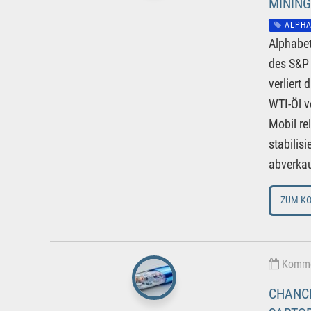
INING,
ALPHA
Alphabet
des S&P 
verliert
WTI-Öl v
Mobil re
stabilis
abverkau
ZUM K
Kommen
CHANCE