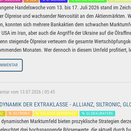
angene Handelswoche vom 13. bis 17. Juli 2026 stand im Zeich
er Ölpreise und wachsender Nervosität an den Aktienmärkten. 
en, konnten sich mehrere Bankaktien dem schwachen Marktumfe
r USA im Iran, aber auch die Angriffe der Ukraine auf die Ölraf
denn steigende Ölpreise verteuern die gesamte Wertschöpfungsk
ommenden Monaten. Wer dennoch in diesem Umfeld profitiert, le
OMMENTAR
tar vom 13.07.2026 | 05:45
YNAMIK DER EXTRAKLASSE - ALLIANZ, SILTRONIC, G
NZ
SILTRONIC
VOLATUS AEROSPACE
GLOBALWAFERS
 dynamischen Marktumfeld bieten prozyklische Strategien derz
beleuchtet drei hochspannende Börsenwerte, die aktuell durch f