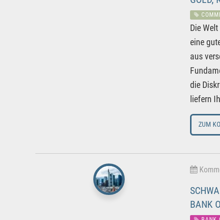
COMM
Die Welt
eine gut
aus vers
Fundamen
die Disk
liefern 
ZUM K
Kommen
SCHWA
BANK O
BANK 