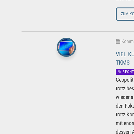
ZUM K
Kommen
VIEL K
TKMS
BECHT
Geopolit
trotz be
wieder a
den Foku
trotz Ko
mit eno
dessen A