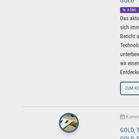
GOLD
ASML
Das aktu
sich imm
Bericht 
Technolo
unterbew
wir eine
Entdecke
ZUM K
Kommen
GOLD, 
GOLD, 