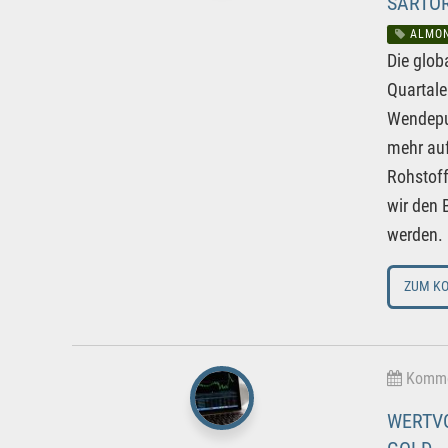
SARTOR
ALMON
Die glob
Quartale
Wendepun
mehr auf
Rohstoff
wir den 
werden. 
ZUM K
Kommen
WERTVO