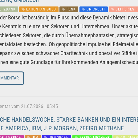
ERZBANK
LAHONTAN GOLD
RENK
UNICREDIT
JEFFERIES F
 der Börse ist beständig im Fluss und diese Dynamik bietet Inves
e Kenntnis zu einzelnen Sektoren und Unternehmen. Unser aktuel
chiedenen Sektoren, die durch Übernahmephantasien, strategis
taldaten bestechen. Ob geopolitische Impulse bei Edelmetallen
repanz zwischen schwacher Charttechnik und operativer Stärke in
Ihnen eine gute Grundlage für Ihre kommenden Anlageentscheid
OMMENTAR
tar vom 21.07.2026 | 05:45
CHE HANDELSWOCHE, STARKE BANKEN UND EIN INTER
F AMERICA, IBM, J.P. MORGAN, ZEFIRO METHANE
OF AMERICA
IBM
JPMORGAN
ZEFIRO METHANE
GOLDMAN