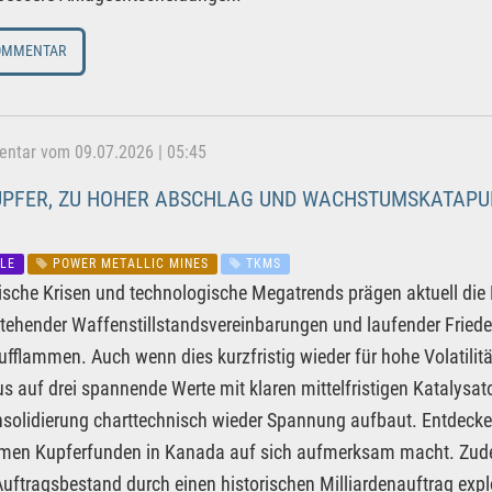
OMMENTAR
tar vom 09.07.2026 | 05:45
UPFER, ZU HOHER ABSCHLAG UND WACHSTUMSKATAPUL
LE
POWER METALLIC MINES
TKMS
ische Krisen und technologische Megatrends prägen aktuell die M
stehender Waffenstillstandsvereinbarungen und laufender Fried
ufflammen. Auch wenn dies kurzfristig wieder für hohe Volatilitä
s auf drei spannende Werte mit klaren mittelfristigen Katalysator
nsolidierung charttechnisch wieder Spannung aufbaut. Entdecken
rmen Kupferfunden in Kanada auf sich aufmerksam macht. Zude
uftragsbestand durch einen historischen Milliardenauftrag explo