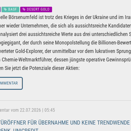
BASF
DESERT GOLD
elle Börsenumfeld ist trotz des Krieges in der Ukraine und im Ir
er wieder Unternehmen, die sich als aussichtsreiche Kandidaten 
analysiert drei aussichtsreiche Werte aus drei unterschiedlichen
giegigant, der durch seine Monopolstellung die Billionen-Bewert
erteter Gold-Explorer, der unmittelbar vor dem lukrativen Spru
n Chemie-Weltmarktführer, dessen jüngste operative Gewinnsprü
n Sie jetzt die Potenziale dieser Aktien:
OMMENTAR
tar vom 22.07.2026 | 05:45
TÜRÖFFNER FÜR ÜBERNAHME UND KEINE TRENDWENDE 
RENK, UNICREDIT