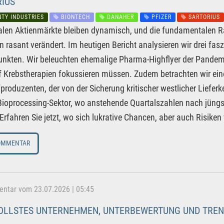
IUS
TY INDUSTRIES
BIONTECH
DANAHER
PFIZER
SARTORIUS
alen Aktienmärkte bleiben dynamisch, und die fundamentalen 
n rasant verändert. Im heutigen Bericht analysieren wir drei f
kten. Wir beleuchten ehemalige Pharma-Highflyer der Pandemie
 Krebstherapien fokussieren müssen. Zudem betrachten wir ein
produzenten, der von der Sicherung kritischer westlicher Lieferk
Bioprocessing-Sektor, wo anstehende Quartalszahlen nach jüng
Erfahren Sie jetzt, wo sich lukrative Chancen, aber auch Risike
OMMENTAR
tar vom 23.07.2026 | 05:45
LLSTES UNTERNEHMEN, UNTERBEWERTUNG UND TREND