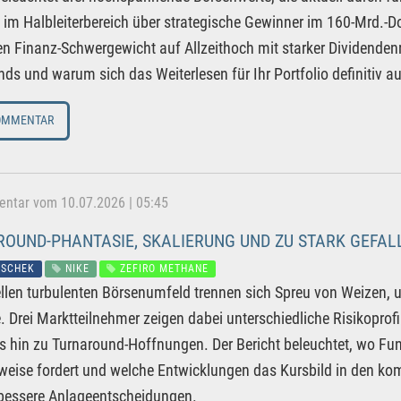
 im Halbleiterbereich über strategische Gewinner im 160-Mrd.-D
n Finanz-Schwergewicht auf Allzeithoch mit starker Dividendenr
ds und warum sich das Weiterlesen für Ihr Portfolio definitiv au
OMMENTAR
tar vom 10.07.2026 | 05:45
OUND-PHANTASIE, SKALIERUNG UND ZU STARK GEFALL
SCHEK
NIKE
ZEFIRO METHANE
llen turbulenten Börsenumfeld trennen sich Spreu von Weizen, u
e. Drei Marktteilnehmer zeigen dabei unterschiedliche Risikoprof
is hin zu Turnaround-Hoffnungen. Der Bericht beleuchtet, wo 
weise fordert und welche Entwicklungen das Kursbild in den k
 bessere Anlageentscheidungen.