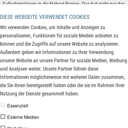
Fallschirmjägern in die Nahost-Region. Das hat nicht nur das
Potenzial von noch einmal 50 - 100 % Ölpreisanstieg für die
DIESE WEBSEITE VERWENDET COOKIES
Welt, sondern es besteht auch die Möglichkeit eines
Wir verwenden Cookies, um Inhalte und Anzeigen zu
nächsten Vietnam für die US-Armee und einer weiteren
personalisieren, Funktionen für soziale Medien anbieten zu
Spaltung der US-Bevölkerung.
können und die Zugriffe auf unsere Website zu analysieren.
Außerdem geben wir Informationen zu Ihrer Verwendung
ZUM KOMMENTAR
unserer Website an unsere Partner für soziale Medien, Werbung
und Analysen weiter. Unsere Partner führen diese
Informationen möglicherweise mit weiteren Daten zusammen,
‹‹
››
die Sie ihnen bereitgestellt haben oder die sie im Rahmen Ihrer
Nutzung der Dienste gesammelt haben.
www.derfinanzinvestor.de - © 2026 - Die Publikation für
Essenziell
professionelle Investoren.
Externe Medien