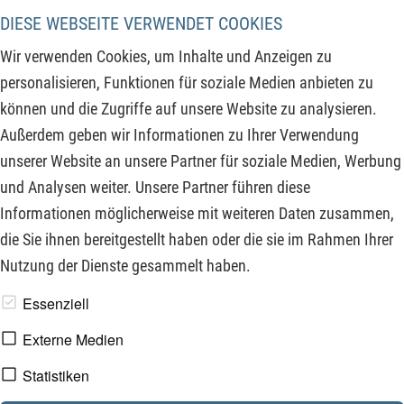
vielen Bereichen die Lieferketten kontrolliert, führte vor allem
DIESE WEBSEITE VERWENDET COOKIES
in den USA zu einer Abkehr vom Gedanken des
Wir verwenden Cookies, um Inhalte und Anzeigen zu
Klimaschutzes. Dennoch sind viele Gesetze zur Reduzierung
personalisieren, Funktionen für soziale Medien anbieten zu
der Kohlendioxidproduktion in vielen Ländern der Welt
können und die Zugriffe auf unsere Website zu analysieren.
bereits in Kraft getreten, sodass diese von den
Außerdem geben wir Informationen zu Ihrer Verwendung
entsprechenden dortigen Unternehmen auch umgesetzt
unserer Website an unsere Partner für soziale Medien, Werbung
werden müssen.
und Analysen weiter. Unsere Partner führen diese
Informationen möglicherweise mit weiteren Daten zusammen,
ZUM KOMMENTAR
die Sie ihnen bereitgestellt haben oder die sie im Rahmen Ihrer
Nutzung der Dienste gesammelt haben.
www.derfinanzinvestor.de - © 2026 - Die Publikation für
Essenziell
professionelle Investoren.
Externe Medien
Statistiken
Impressum