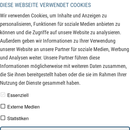
Mit dem verbotenen Lied der Zentralbanken ist nach dem
DIESE WEBSEITE VERWENDET COOKIES
erneuten tieferen Tief beim Bitcoin wieder eine weitere
Wir verwenden Cookies, um Inhalte und Anzeigen zu
Variante vom Tisch und damit reduziert sich zum einem die
personalisieren, Funktionen für soziale Medien anbieten zu
Alternative aber gleichzeitig lichtet sich das Feld der übrig
können und die Zugriffe auf unsere Website zu analysieren.
bleibenden Möglichkeiten. Das sehe ich persönlich positiv,
Außerdem geben wir Informationen zu Ihrer Verwendung
denn damit ergeben sich im weiteren Verlauf bessere CRV
unserer Website an unsere Partner für soziale Medien, Werbung
Chancen Risiko Verhältnisse für kommende Einstiege.
und Analysen weiter. Unsere Partner führen diese
Informationen möglicherweise mit weiteren Daten zusammen,
ZUM KOMMENTAR
die Sie ihnen bereitgestellt haben oder die sie im Rahmen Ihrer
Nutzung der Dienste gesammelt haben.
www.derfinanzinvestor.de - © 2026 - Die Publikation für
Essenziell
professionelle Investoren.
Externe Medien
Statistiken
Impressum
Datenschutz