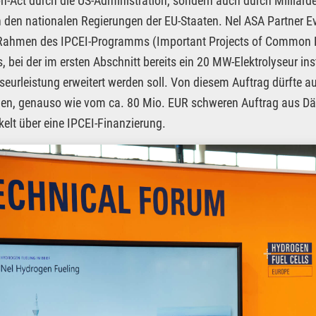
n-Act durch die US-Administration, sondern auch durch Milliar
 den nationalen Regierungen der EU-Staaten. Nel ASA Partner Ever
ahmen des IPCEI-Programms (Important Projects of Common Eur
s, bei der im ersten Abschnitt bereits ein 20 MW-Elektrolyseur i
yseurleistung erweitert werden soll. Von diesem Auftrag dürfte a
, genauso wie vom ca. 80 Mio. EUR schweren Auftrag aus Dän
elt über eine IPCEI-Finanzierung.