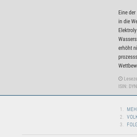
Eine der
in die W
Elektrol
Wasserst
erhöht n
prozesss
Wettbewe
Leseze
ISIN: DY
MEH
VOL
FOL