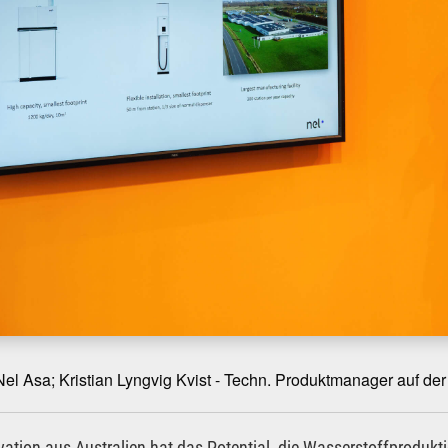
Nel Asa; Kristian Lyngvig Kvist - Techn. Produktmanager auf d
vation aus Australien hat das Potential, die Wasserstoffprodukt