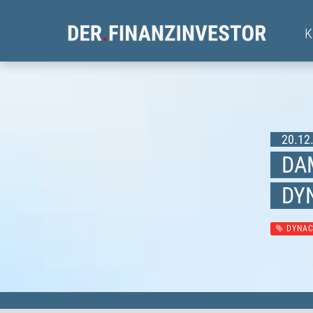
20.12.
DA
DY
DYNAC