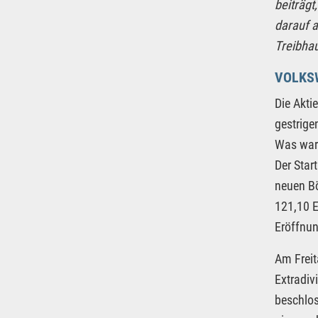
beiträg
darauf a
Treibha
VOLKS
Die Akti
gestrige
Was war
Der Star
neuen Bö
121,10 E
Eröffnun
Am Freit
Extradiv
beschlos