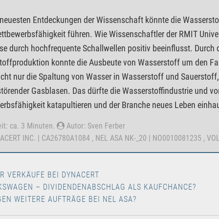
 neuesten Entdeckungen der Wissenschaft könnte die Wasserstoff
ettbewerbsfähigkeit führen. Wie Wissenschaftler der RMIT Univer
yse durch hochfrequente Schallwellen positiv beeinflusst. Durch
offproduktion konnte die Ausbeute von Wasserstoff um den Fakt
icht nur die Spaltung von Wasser in Wasserstoff und Sauerstof
törender Gasblasen. Das dürfte die Wasserstoffindustrie und vor
rbsfähigkeit katapultieren und der Branche neues Leben einha
it: ca. 3 Minuten.
Autor: Sven Ferber
NACERT INC. | CA26780A1084 , NEL ASA NK-_20 | NO0010081235 , V
R VERKÄUFE BEI DYNACERT
KSWAGEN – DIVIDENDENABSCHLAG ALS KAUFCHANCE?
GEN WEITERE AUFTRÄGE BEI NEL ASA?