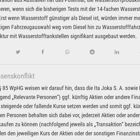
ieren, wenn sich die bisherigen Tests mit der 14-fachen Wasse
Erst wenn Wasserstoff günstiger als Diesel ist, würden immer 
tigen Fahrzeugauswahl weg vom Diesel hin zu Wasserstofffahr
uktur mit Wasserstofftankstellen signifikant ausgebaut werden.
ssenskonflikt
85 WpHG weisen wir darauf hin, dass die Ita Joka S. A. sowie Pa
gend „Relevante Personen“) ggf. künftig Aktien oder andere F
 steigende oder fallende Kurse setzen werden und somit ggf. kün
en Personen behalten sich dabei vor, jederzeit Aktien oder an
kaufen zu können (nachfolgend jeweils als „Transaktion“ bezeic
n den jeweiligen Kurs der Aktien oder der sonstigen Finanzin