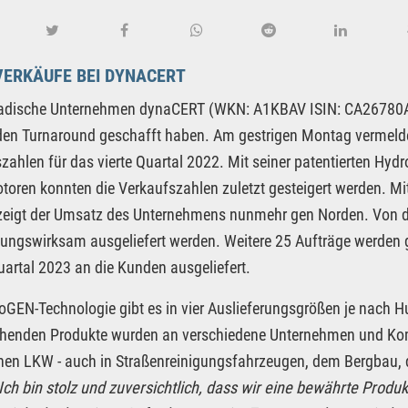
VERKÄUFE BEI DYNACERT
adische Unternehmen dynaCERT (WKN: A1KBAV ISIN: CA26780A108
den Turnaround geschafft haben. Am gestrigen Montag vermeld
zahlen für das vierte Quartal 2022. Mit seiner patentierten H
toren konnten die Verkaufszahlen zuletzt gesteigert werden. Mi
zeigt der Umsatz des Unternehmens nunmehr gen Norden. Von d
ungswirksam ausgeliefert werden. Weitere 25 Aufträge werden 
uartal 2023 an die Kunden ausgeliefert.
oGEN-Technologie gibt es in vier Auslieferungsgrößen je nach 
chenden Produkte wurden an verschiedene Unternehmen und Kom
hen LKW - auch in Straßenreinigungsfahrzeugen, dem Bergbau, d
Ich bin stolz und zuversichtlich, dass wir eine bewährte Produ