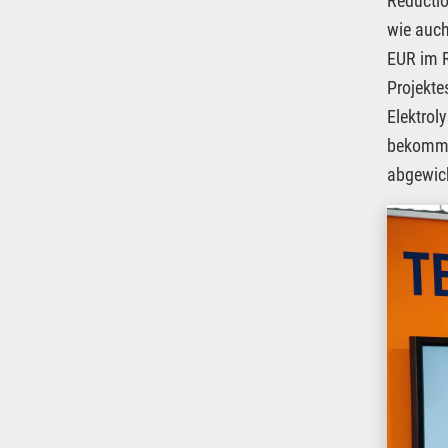
Reductio
wie auch
EUR im R
Projekte
Elektrol
bekommen
abgewick