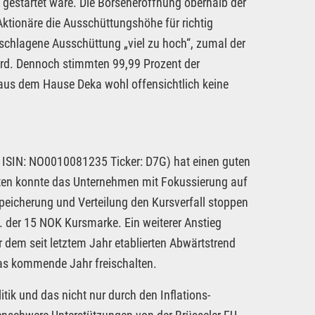
gestartet wäre. Die Börseneröffnung oberhalb der
Aktionäre die Ausschüttungshöhe für richtig
schlagene Ausschüttung „viel zu hoch“, zumal der
wird. Dennoch stimmten 99,99 Prozent der
us dem Hause Deka wohl offensichtlich keine
 ISIN: NO0010081235 Ticker: D7G) hat einen guten
aten konnte das Unternehmen mit Fokussierung auf
Speicherung und Verteilung den Kursverfall stoppen
. der 15 NOK Kursmarke. Ein weiterer Anstieg
dem seit letztem Jahr etablierten Abwärtstrend
das kommende Jahr freischalten.
tik und das nicht nur durch den Inflations-