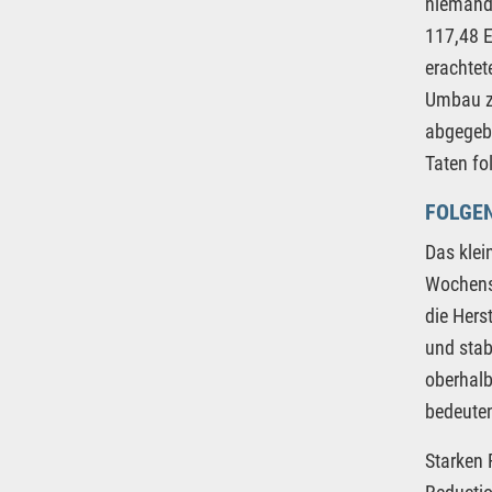
niemande
117,48 E
erachtet
Umbau zu
abgegebe
Taten fo
FOLGEN
Das klei
Wochenst
die Hers
und stab
oberhalb
bedeuten
Starken 