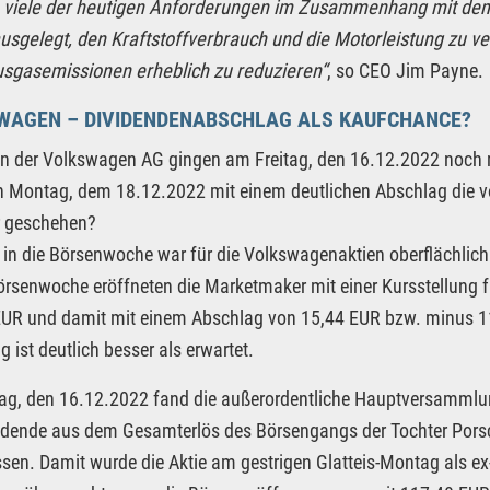
t, viele der heutigen Anforderungen im Zusammenhang mit dem
usgelegt, den Kraftstoffverbrauch und die Motorleistung zu ve
usgasemissionen erheblich zu reduzieren“
, so CEO Jim Payne.
WAGEN – DIVIDENDENABSCHLAG ALS KAUFCHANCE?
en der Volkswagen AG gingen am Freitag, den 16.12.2022 noch
n Montag, dem 18.12.2022 mit einem deutlichen Abschlag die 
 geschehen?
t in die Börsenwoche war für die Volkswagenaktien oberflächlich
rsenwoche eröffneten die Marketmaker mit einer Kursstellung 
UR und damit mit einem Abschlag von 15,44 EUR bzw. minus 11
g ist deutlich besser als erwartet.
ag, den 16.12.2022 fand die außerordentliche Hauptversammlun
idende aus dem Gesamterlös des Börsengangs der Tochter Porsc
sen. Damit wurde die Aktie am gestrigen Glatteis-Montag als ex