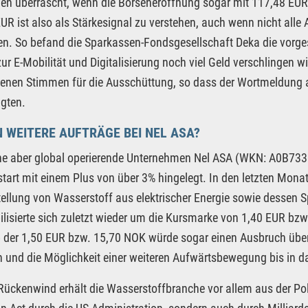
n überrascht, wenn die Börseneröffnung sogar mit 117,48 EUR 
UR ist also als Stärkesignal zu verstehen, auch wenn nicht alle 
en. So befand die Sparkassen-Fondsgesellschaft Deka die vorge
r E-Mobilität und Digitalisierung noch viel Geld verschlingen 
nen Stimmen für die Ausschüttung, so dass der Wortmeldung a
lgten.
 WEITERE AUFTRÄGE BEI NEL ASA?
ne aber global operierende Unternehmen Nel ASA (WKN: A0B733
art mit einem Plus von über 3% hingelegt. In den letzten Mon
tellung von Wasserstoff aus elektrischer Energie sowie dessen 
ilisierte sich zuletzt wieder um die Kursmarke von 1,40 EUR bzw
 der 1,50 EUR bzw. 15,70 NOK würde sogar einen Ausbruch über 
 und die Möglichkeit einer weiteren Aufwärtsbewegung bis in 
Rückenwind erhält die Wasserstoffbranche vor allem aus der Poli