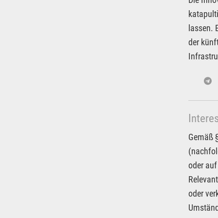
katapult
lassen. 
der künf
Infrastr
Intere
Gemäß § 
(nachfol
oder auf
Relevant
oder ver
Umstände