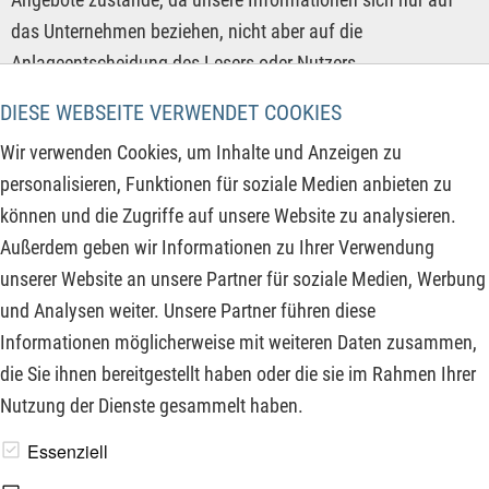
das Unternehmen beziehen, nicht aber auf die
Anlageentscheidung des Lesers oder Nutzers.
DIESE WEBSEITE VERWENDET COOKIES
Der Erwerb von Finanzinstrumenten birgt hohe Risiken, die
bis zum Totalverlust des eingesetzten Kapitals führen
Wir verwenden Cookies, um Inhalte und Anzeigen zu
können. Die von der Ita Joka S. A. und ihre Autoren
personalisieren, Funktionen für soziale Medien anbieten zu
veröffentlichten Informationen beruhen auf sorgfältiger
können und die Zugriffe auf unsere Website zu analysieren.
Recherche, dennoch wird keinerlei Haftung für
Außerdem geben wir Informationen zu Ihrer Verwendung
Vermögensschäden oder eine inhaltliche Garantie für
unserer Website an unsere Partner für soziale Medien, Werbung
Aktualität, Richtigkeit, Angemessenheit und Vollständigkeit
und Analysen weiter. Unsere Partner führen diese
der hier angebotenen Inhalte übernommen. Bitte beachten
Informationen möglicherweise mit weiteren Daten zusammen,
Sie auch unsere
Nutzungsbedingungen
.
die Sie ihnen bereitgestellt haben oder die sie im Rahmen Ihrer
Nutzung der Dienste gesammelt haben.
www.derfinanzinvestor.de - © 2026 - Die Publikation für
Essenziell
professionelle Investoren.