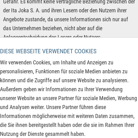
Gefahr. Es kommt keine vertragliche Beziehung zwischen der
der Ita Joka S. A. und ihren Lesern oder den Nutzern ihrer
Angebote zustande, da unsere Informationen sich nur auf
das Unternehmen beziehen, nicht aber auf die
Anlageentscheidung des Lesers oder Nutzers.
DIESE WEBSEITE VERWENDET COOKIES
Der Erwerb von Finanzinstrumenten birgt hohe Risiken, die
bis zum Totalverlust des eingesetzten Kapitals führen
Wir verwenden Cookies, um Inhalte und Anzeigen zu
können. Die von der Ita Joka S. A. und ihre Autoren
personalisieren, Funktionen für soziale Medien anbieten zu
veröffentlichten Informationen beruhen auf sorgfältiger
können und die Zugriffe auf unsere Website zu analysieren.
Recherche, dennoch wird keinerlei Haftung für
Außerdem geben wir Informationen zu Ihrer Verwendung
Vermögensschäden oder eine inhaltliche Garantie für
unserer Website an unsere Partner für soziale Medien, Werbung
Aktualität, Richtigkeit, Angemessenheit und Vollständigkeit
und Analysen weiter. Unsere Partner führen diese
der hier angebotenen Inhalte übernommen. Bitte beachten
Informationen möglicherweise mit weiteren Daten zusammen,
Sie auch unsere
Nutzungsbedingungen
.
die Sie ihnen bereitgestellt haben oder die sie im Rahmen Ihrer
Nutzung der Dienste gesammelt haben.