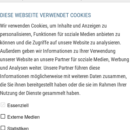
beleuchten! Wird der Silberpreis "nur" auf 96 $ oder innerhalb
von 12 Jahren auf unglaubliche 700 $ ansteigen? In diesem
DIESE WEBSEITE VERWENDET COOKIES
Video analysieren wir charttechnische Markttrends, die den
Wir verwenden Cookies, um Inhalte und Anzeigen zu
Silbermarkt antreiben. Egal, ob Sie Anleger, Händler oder
personalisieren, Funktionen für soziale Medien anbieten zu
einfach nur neugierig auf Edelmetalle sind, sie erhalten
können und die Zugriffe auf unsere Website zu analysieren.
wertvolle Einblicke in die charttechnischen Faktoren, die die
Außerdem geben wir Informationen zu Ihrer Verwendung
Zukunft des Silberpreises bestimmen dürften. Verpassen Sie
unserer Website an unsere Partner für soziale Medien, Werbung
nicht unsere Expertenmeinungen und spannenden Analysen!
und Analysen weiter. Unsere Partner führen diese
Informationen möglicherweise mit weiteren Daten zusammen,
ZUM KOMMENTAR
die Sie ihnen bereitgestellt haben oder die sie im Rahmen Ihrer
Nutzung der Dienste gesammelt haben.
www.derfinanzinvestor.de - © 2026 - Die Publikation für
Essenziell
professionelle Investoren.
Externe Medien
Statistiken