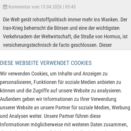
Kommentar vom 13.04.2026 | 05:45
Die Welt gerät rohstoffpolitisch immer mehr ins Wanken. Der
Iran-Krieg beherrscht die Börsen und eine der wichtigsten
Verkehrsadern der Weltwirtschaft, die Straße von Hormus, ist
versicherungstechnisch de facto geschlossen. Dieser
logistische Brennpunkt der global vernetzten Industrie hat
die Lieferketten längst unter Druck gesetzt und die drohende
DIESE WEBSEITE VERWENDET COOKIES
Kerosin- und Dieselknappheit wirft in vielen Ländern der Erde
Wir verwenden Cookies, um Inhalte und Anzeigen zu
bereits ihre Schatten voraus. Tanker- und Frachtrouten sind
personalisieren, Funktionen für soziale Medien anbieten zu
bereits deutlich teurer geworden und mehrere Länder,
können und die Zugriffe auf unsere Website zu analysieren.
besonders in Asien, rationieren bereits die Abgabe von
Außerdem geben wir Informationen zu Ihrer Verwendung
Kraftstoffen und reduzieren die Arbeitszeiten auf eine 4-
unserer Website an unsere Partner für soziale Medien, Werbung
Tage-Woche, um Energie zu sparen.
und Analysen weiter. Unsere Partner führen diese
Informationen möglicherweise mit weiteren Daten zusammen,
ZUM KOMMENTAR