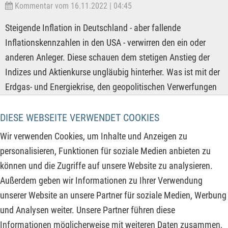
Kommentar vom 16.11.2022 | 04:45
Steigende Inflation in Deutschland - aber fallende
Inflationskennzahlen in den USA - verwirren den ein oder
anderen Anleger. Diese schauen dem stetigen Anstieg der
Indizes und Aktienkurse ungläubig hinterher. Was ist mit der
Erdgas- und Energiekrise, den geopolitischen Verwerfungen
in der Ukraine zwischen USA und Russland und der Taiwan-
Frage zwischen USA und China? Doch genau diese Risiken
DIESE WEBSEITE VERWENDET COOKIES
hatten die Marktteilnehmer über die vergangenen Monate
Wir verwenden Cookies, um Inhalte und Anzeigen zu
eingepreist und nun zeigen die Quartalskennzahlen der
personalisieren, Funktionen für soziale Medien anbieten zu
meisten Unternehmen an, dass der Pessimismus zwar
können und die Zugriffe auf unsere Website zu analysieren.
gerechtfertigt war, aber die Unternehmen bei weitem nicht so
Außerdem geben wir Informationen zu Ihrer Verwendung
stark getroffen worden sind, wie die Marktteilnehmer dies
unserer Website an unsere Partner für soziale Medien, Werbung
erwartet hatten.
und Analysen weiter. Unsere Partner führen diese
Informationen möglicherweise mit weiteren Daten zusammen,