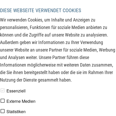
Bitcoin auf dem Laufenden, denn entscheidende Tage liegen
vor dem BTCUSD. In diesem Kommentar klären wir, was Sie
DIESE WEBSEITE VERWENDET COOKIES
im Moment vom Chart wissen müssen, um die
Wir verwenden Cookies, um Inhalte und Anzeigen zu
bevorstehenden Trendänderungen zu erwarten und fundierte
personalisieren, Funktionen für soziale Medien anbieten zu
Entscheidungen zu treffen. Der Fahrplan steht und wird nun
können und die Zugriffe auf unsere Website zu analysieren.
genauestens beobachtet in den unteren Zeitebenen.
Außerdem geben wir Informationen zu Ihrer Verwendung
Verpassen Sie daher nicht die wesentlichen Informationen,
unserer Website an unsere Partner für soziale Medien, Werbung
um beim Bitcoin die Nase vorn zu haben!
und Analysen weiter. Unsere Partner führen diese
Informationen möglicherweise mit weiteren Daten zusammen,
ZUM KOMMENTAR
die Sie ihnen bereitgestellt haben oder die sie im Rahmen Ihrer
Nutzung der Dienste gesammelt haben.
www.derfinanzinvestor.de - © 2026 - Die Publikation für
Essenziell
professionelle Investoren.
Externe Medien
Statistiken
Impressum