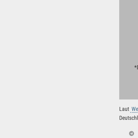
*
Laut
We
Deutschl