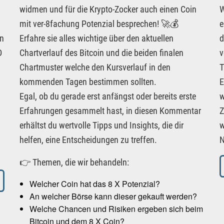
widmen und für die Krypto-Zocker auch einen Coin
W
mit ver-8fachung Potenzial besprechen! 🚀💰
e
an
Erfahre sie alles wichtige über den aktuellen
d
D
Chartverlauf des Bitcoin und die beiden finalen
v
Chartmuster welche den Kursverlauf in den
T
kommenden Tagen bestimmen sollten.
E
Egal, ob du gerade erst anfängst oder bereits erste
w
Erfahrungen gesammelt hast, in diesen Kommentar
Z
erhältst du wertvolle Tipps und Insights, die dir
w
helfen, eine Entscheidungen zu treffen.
N
👉 Themen, die wir behandeln:
Welcher Coin hat das 8 X Potenzial?
An welcher Börse kann dieser gekauft werden?
Welche Chancen und Risiken ergeben sich beim
Bitcoin und dem 8 X Coin?