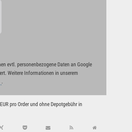
nnen evtl. personenbezogene Daten an Google
rt. Weitere Informationen in unserem
g
.
00 EUR pro Order und ohne Depotgebühr in