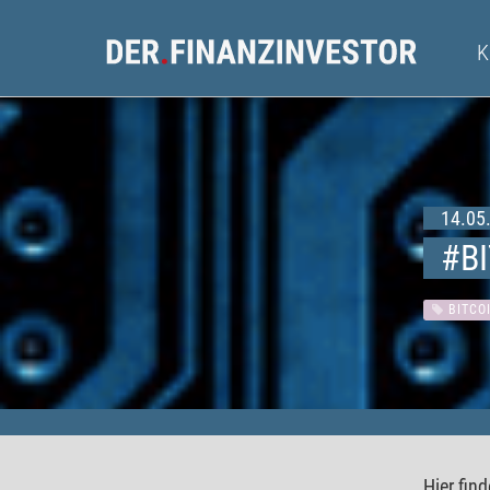
14.05.
#BI
BITCO
Hier fin