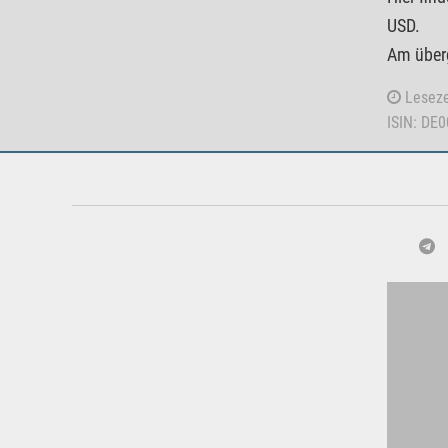
USD.
Am überg
Leseze
ISIN: DE