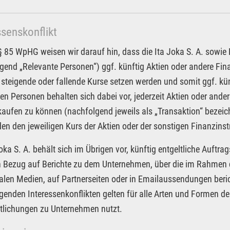
ssenskonflikt
85 WpHG weisen wir darauf hin, dass die Ita Joka S. A. sowie Pa
gend „Relevante Personen“) ggf. künftig Aktien oder andere F
 steigende oder fallende Kurse setzen werden und somit ggf. kün
en Personen behalten sich dabei vor, jederzeit Aktien oder an
kaufen zu können (nachfolgend jeweils als „Transaktion“ bezeic
n den jeweiligen Kurs der Aktien oder der sonstigen Finanzin
Joka S. A. behält sich im Übrigen vor, künftig entgeltliche Auf
in Bezug auf Berichte zu dem Unternehmen, über die im Rahmen d
alen Medien, auf Partnerseiten oder in Emailaussendungen beri
egenden Interessenkonflikten gelten für alle Arten und Formen der
tlichungen zu Unternehmen nutzt.