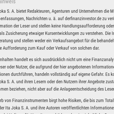
hinweis
Joka S. A. bietet Redakteuren, Agenturen und Unternehmen die M
fassungen, Nachrichten u. ä. auf derfinanzinvestor.de zu veröf
rmation der Leser und stellen keine Handlungsaufforderung oder
 als Zusicherung etwaiger Kursentwicklungen zu verstehen. Die I
ratung und stellen weder ein Verkaufsangebot für die behandel
e Aufforderung zum Kauf oder Verkauf von solchen dar.
Inhalten handelt es sich ausdrücklich nicht um eine Finanzanaly
eser oder Nutzer, die aufgrund der hier angebotenen Informatio
ionen durchführen, handeln vollständig auf eigene Gefahr. Es 
Joka S. A. und ihren Lesern oder den Nutzern ihrer Angebote zus
men beziehen, nicht aber auf die Anlageentscheidung des Leser
rb von Finanzinstrumenten birgt hohe Risiken, die bis zum Total
der Ita Joka S. A. und ihre Autoren veröffentlichten Informatio