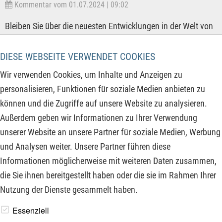
Kommentar vom 01.07.2024 | 09:02
Bleiben Sie über die neuesten Entwicklungen in der Welt von
Bitcoin auf dem Laufenden, denn entscheidende Tage liegen
vor dem BTCUSD. In diesem Kommentar klären wir, was Sie
DIESE WEBSEITE VERWENDET COOKIES
im Moment vom Chart wissen müssen, um die
Wir verwenden Cookies, um Inhalte und Anzeigen zu
bevorstehenden Trendänderungen zu erwarten und fundierte
personalisieren, Funktionen für soziale Medien anbieten zu
Entscheidungen zu treffen. Der Fahrplan steht und wird nun
können und die Zugriffe auf unsere Website zu analysieren.
genauestens beobachtet in den unteren Zeitebenen.
Außerdem geben wir Informationen zu Ihrer Verwendung
Verpassen Sie daher nicht die wesentlichen Informationen,
unserer Website an unsere Partner für soziale Medien, Werbung
um beim Bitcoin die Nase vorn zu haben!
und Analysen weiter. Unsere Partner führen diese
Informationen möglicherweise mit weiteren Daten zusammen,
ZUM KOMMENTAR
die Sie ihnen bereitgestellt haben oder die sie im Rahmen Ihrer
Nutzung der Dienste gesammelt haben.
www.derfinanzinvestor.de - © 2026 - Die Publikation für
Essenziell
professionelle Investoren.