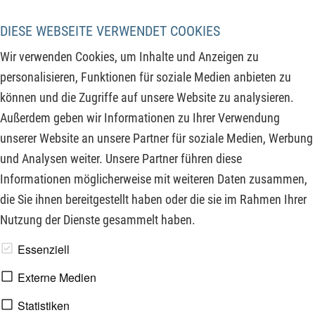
Zudem ist Gold in den ersten Zielbereich reingelaufen und
das auf Wert- und Zeitebene. Mehrwöchige Kursrücksetzer,
DIESE WEBSEITE VERWENDET COOKIES
sofern kein neues Allzeithoch sich ausbildet sollten daher
Wir verwenden Cookies, um Inhalte und Anzeigen zu
nicht überraschen. Doch ist das eine Gefahr oder einer
personalisieren, Funktionen für soziale Medien anbieten zu
Chance? Wie sieht das Verhältnis/Ratio von Dow Jones und
können und die Zugriffe auf unsere Website zu analysieren.
Nasdaq zum Goldpreis aus und liefert das ggf. einen
Außerdem geben wir Informationen zu Ihrer Verwendung
interessanten Ansatz über den es sich länger nachzudenken
unserer Website an unsere Partner für soziale Medien, Werbung
lohnt?
und Analysen weiter. Unsere Partner führen diese
Informationen möglicherweise mit weiteren Daten zusammen,
ZUM KOMMENTAR
die Sie ihnen bereitgestellt haben oder die sie im Rahmen Ihrer
Nutzung der Dienste gesammelt haben.
www.derfinanzinvestor.de - © 2026 - Die Publikation für
Essenziell
professionelle Investoren.
Externe Medien
Statistiken
Impressum