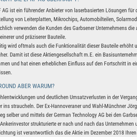
 AG ist ein führender Anbieter von laserbasierten Lösungen für 
tellung von Leiterplatten, Mikrochips, Automobilteilen, Solar
hlich verwenden die Kunden des Garbsener Unternehmens die a
einerer und präziserer Bauteile.
itig wird oftmals auch die Funktionalität dieser Bauteile erhöht
her. Damit ist diese Aktiengesellschaft m.E. ein Basisunternehm
men und hat einen erheblichen Einfluss auf den Fortschritt in e
issen.
ROUND ABER WARUM?
hlentwicklungen und deutlichen Umsatzverlusten in der Verga
 ins straucheln. Der Ex-Hannoveraner und Wahl-Münchner Jörg
ieg selber und mittels der German Technology AG bei den Garbse
 Ankerinvestor strukturierte er nach und nach das Unternehmen
chtung ist verantwortlich das die Aktie im Dezember 2018 Ihre