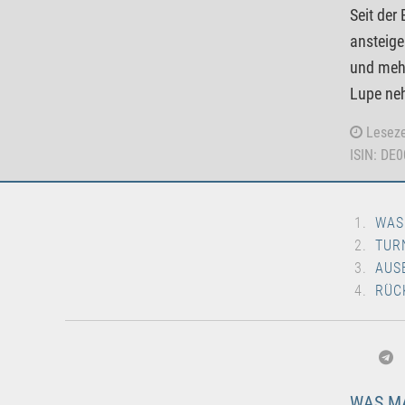
Seit der
ansteige
und mehr
Lupe ne
Leseze
ISIN: DE
WAS
TUR
AUS
RÜC
WAS MA