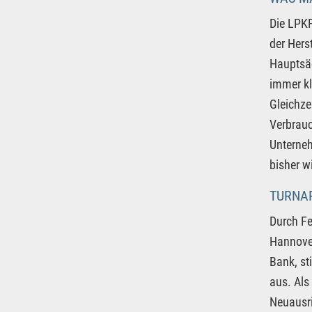
Die LPKF
der Hers
Hauptsäc
immer kl
Gleichze
Verbrauc
Unterneh
bisher w
TURNA
Durch Fe
Hannover
Bank, st
aus. Als
Neuausri