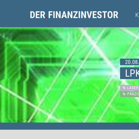
20.08.
LPK
LASER
PRÄZI