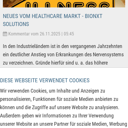
NEUES VOM HEALTHCARE MARKT - BIONXT
SOLUTIONS
Kommentar vom 26.11.2025 | 05:45
In den Industrieländern ist in den vergangenen Jahrzehnten
ein deutlicher Anstieg von Erkrankungen des Nervensystems
zu verzeichnen. Gründe hierfür sind u. a. das höhere
Durchschnittsalter der Bevölkerung, die zunehmende
Konservierungs- und Schadstoffbelastungen in
DIESE WEBSEITE VERWENDET COOKIES
Lebensmitteln, ungesunde Lebensgewohnheiten und auch
Wir verwenden Cookies, um Inhalte und Anzeigen zu
verbesserte Diagnoseverfahren der modernen Medizin. Zu
personalisieren, Funktionen für soziale Medien anbieten zu
den chronisch-entzündlichen Nervenleiden zählt auch die
können und die Zugriffe auf unsere Website zu analysieren.
Multiple Sklerose (MS), bei der das eigene Immunsystem
Außerdem geben wir Informationen zu Ihrer Verwendung
fälschlicherweise das zentrale Nervensystem von Gehirn und
unserer Website an unsere Partner für soziale Medien, Werbung