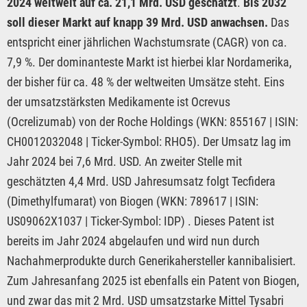
2024 weltweit auf ca. 21,1 Mrd. USD geschätzt
.
Bis 2032
soll dieser Markt auf knapp 39 Mrd. USD anwachsen.
Das
entspricht einer jährlichen Wachstumsrate (CAGR) von ca.
7,9 %. Der dominanteste Markt ist hierbei klar Nordamerika,
der bisher für ca. 48 % der weltweiten Umsätze steht. Eins
der umsatzstärksten Medikamente ist Ocrevus
(Ocrelizumab) von der Roche Holdings (WKN: 855167 | ISIN:
CH0012032048 | Ticker-Symbol: RHO5). Der Umsatz lag im
Jahr 2024 bei 7,6 Mrd. USD. An zweiter Stelle mit
geschätzten 4,4 Mrd. USD Jahresumsatz folgt Tecfidera
(Dimethylfumarat) von Biogen (WKN: 789617 | ISIN:
US09062X1037 | Ticker-Symbol: IDP) . Dieses Patent ist
bereits im Jahr 2024 abgelaufen und wird nun durch
Nachahmerprodukte durch Generikahersteller kannibalisiert.
Zum Jahresanfang 2025 ist ebenfalls ein Patent von Biogen,
und zwar das mit 2 Mrd. USD umsatzstarke Mittel Tysabri