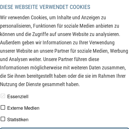
Druck der USA nicht beugen will und auch den TikTok
DIESE WEBSEITE VERWENDET COOKIES
Verkauf ablehnt, bietet die EU der USA einen Deal an. Dieser
Wir verwenden Cookies, um Inhalte und Anzeigen zu
sieht die gegenseitige Aufhebung aller Zölle auf
personalisieren, Funktionen für soziale Medien anbieten zu
Industriegüter vor. EU-Kommissionspräsidentin Ursula von
können und die Zugriffe auf unsere Website zu analysieren.
der Leyen zeigte sich in Brüssel verhandlungsbereit. Auf dem
Außerdem geben wir Informationen zu Ihrer Verwendung
Verhandlungstisch ganz oben liegt aus Sicht der EU der
unserer Website an unsere Partner für soziale Medien, Werbung
Freihandel für Autos in beiden Wirtschaftsräumen.
und Analysen weiter. Unsere Partner führen diese
Informationen möglicherweise mit weiteren Daten zusammen,
ZUM KOMMENTAR
die Sie ihnen bereitgestellt haben oder die sie im Rahmen Ihrer
Nutzung der Dienste gesammelt haben.
www.derfinanzinvestor.de - © 2026 - Die Publikation für
Essenziell
professionelle Investoren.
Externe Medien
Statistiken
Impressum
Datenschutz