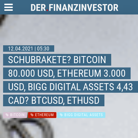
12.04.2021 | 05:30
SCHUBRAKETE? BITCOIN
80.000 USD, ETHEREUM 3.000
USD, BIGG DIGITAL ASSETS 4,43
CAD? BTCUSD, ETHUSD
BITCOIN
ETHEREUM
BIGG DIGITAL ASSETS