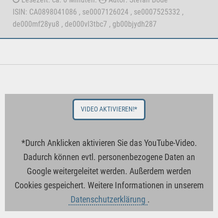
ISIN: CA0898041086 , se0007126024 , se0007525332 ,
de000mf28yu8 , de000vl3tbc7 , gb00bjydh287
VIDEO AKTIVIEREN!*
*Durch Anklicken aktivieren Sie das YouTube-Video.
Dadurch können evtl. personenbezogene Daten an
Google weitergeleitet werden. Außerdem werden
Cookies gespeichert. Weitere Informationen in unserem
Datenschutzerklärung
.