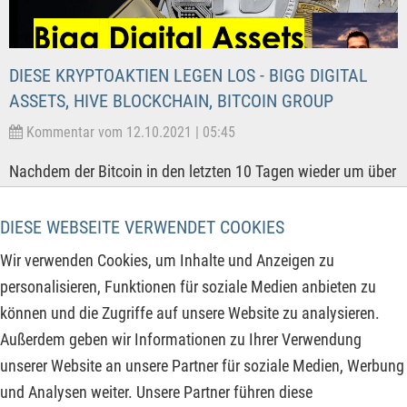
DIESE KRYPTOAKTIEN LEGEN LOS - BIGG DIGITAL
ASSETS, HIVE BLOCKCHAIN, BITCOIN GROUP
Kommentar vom 12.10.2021 | 05:45
Nachdem der Bitcoin in den letzten 10 Tagen wieder um über
25% angestiegen ist und bei 57.400 USD bzw. 49.700 EUR
notiert, werden nun langsam auch wieder die Kryptoaktien
DIESE WEBSEITE VERWENDET COOKIES
interessant. Das ist gerade für jene Investoren gewichtig, die
Wir verwenden Cookies, um Inhalte und Anzeigen zu
keinen Zugang zu einer der Kryptobörsen haben und lieber
personalisieren, Funktionen für soziale Medien anbieten zu
indirekt über Kryptoaktien den Marktzugang zu diesem
können und die Zugriffe auf unsere Website zu analysieren.
hochvolatilen Markt suchen. Drei Unternehmen werden heute
Außerdem geben wir Informationen zu Ihrer Verwendung
vorgestellt, darunter zwei Unternehmen mit eigenen Krypto-
unserer Website an unsere Partner für soziale Medien, Werbung
Marktplätzen, die jeweils Platzhirsch in ihrem Land sind.
und Analysen weiter. Unsere Partner führen diese