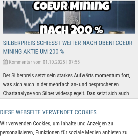
SILBERPREIS SCHIESST WEITER NACH OBEN! COEUR M
INING AKTIE UM 200 %
Kommentar vom 01.10.2025 | 07:55
Der Silberpreis setzt sein starkes Aufwärts momentum fort,
was sich auch in der mehrfach an- und besprochenen
Chartanalyse von Silber widerspiegelt. Das setzt sich auch
charttechnische bei den Silberaktien fort, wo bereits 100 %
bis 200 % Kursanstieg in den letzten beiden Monaten nicht
DIESE WEBSEITE VERWENDET COOKIES
die Ausnahmen sondern die Regel waren. Ein in den letzten
Wir verwenden Cookies, um Inhalte und Anzeigen zu
Jahren deutlich gewachsener Silberproduzent wollen wir
personalisieren, Funktionen für soziale Medien anbieten zu
heute besprechen, der durch organisches Wachstum aber