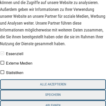
können und die Zugriffe auf unsere Website zu analysieren.
auch durch Übernahmen sich nach und nach von der Top 10
Außerdem geben wir Informationen zu Ihrer Verwendung
in die Top 5 der größten Silberproduzenten in den nächsten
unserer Website an unsere Partner für soziale Medien, Werbung
Quartalen hoch arbeiten wird.
und Analysen weiter. Unsere Partner führen diese
Informationen möglicherweise mit weiteren Daten zusammen,
ZUM KOMMENTAR
die Sie ihnen bereitgestellt haben oder die sie im Rahmen Ihrer
Nutzung der Dienste gesammelt haben.
www.derfinanzinvestor.de - © 2026 - Die Publikation für
Essenziell
professionelle Investoren.
Externe Medien
Statistiken
Impressum
Datenschutz
ALLE AKZEPTIEREN
Interessenskonflikt & Risikohinweis
Nutzungsbedingungen
Cookie-Einstellungen
SPEICHERN
ABLEHNEN