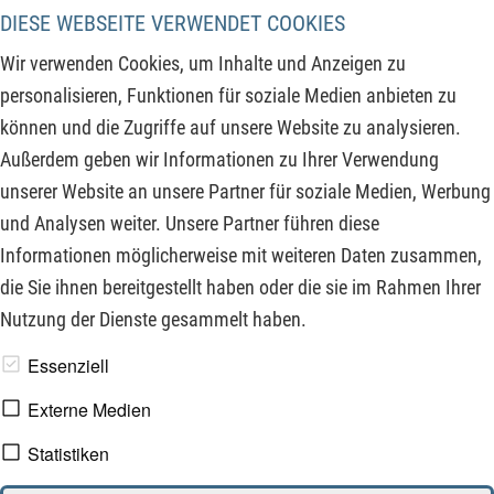
vor dem BTCUSD. In diesem Kommentar klären wir, was Sie
DIESE WEBSEITE VERWENDET COOKIES
im Moment vom Chart wissen müssen, um die
Wir verwenden Cookies, um Inhalte und Anzeigen zu
bevorstehenden Trendänderungen zu erwarten und fundierte
personalisieren, Funktionen für soziale Medien anbieten zu
Entscheidungen zu treffen. Der Fahrplan steht und wird nun
können und die Zugriffe auf unsere Website zu analysieren.
genauestens beobachtet in den unteren Zeitebenen.
Außerdem geben wir Informationen zu Ihrer Verwendung
Verpassen Sie daher nicht die wesentlichen Informationen,
unserer Website an unsere Partner für soziale Medien, Werbung
um beim Bitcoin die Nase vorn zu haben!
und Analysen weiter. Unsere Partner führen diese
Informationen möglicherweise mit weiteren Daten zusammen,
ZUM KOMMENTAR
die Sie ihnen bereitgestellt haben oder die sie im Rahmen Ihrer
Nutzung der Dienste gesammelt haben.
www.derfinanzinvestor.de - © 2026 - Die Publikation für
Essenziell
professionelle Investoren.
Externe Medien
Statistiken
Impressum
Datenschutz