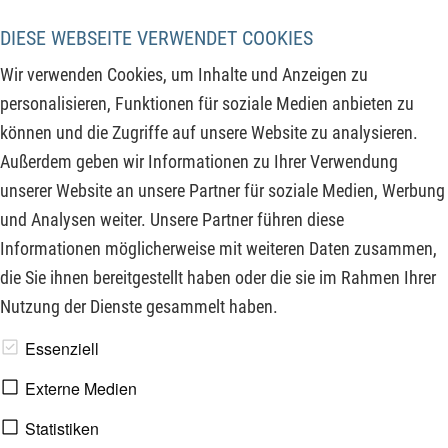
führender Immobilienkonzern, der nun massiv vom Wegfall
politischer Enteignungsrisiken profitiert und gerade wichtige
DIESE WEBSEITE VERWENDET COOKIES
Chartmarken testet. Das zweite Unternehmen, ein Cleantech-
Wir verwenden Cookies, um Inhalte und Anzeigen zu
Akteur, forciert seine globale Skalierung durch frisches
personalisieren, Funktionen für soziale Medien anbieten zu
Kapital und neuen Aufträgen aus Asien. Der dritte Wert aus
können und die Zugriffe auf unsere Website zu analysieren.
dem Biotech-Sektor weckt mit einem neuen,
Außerdem geben wir Informationen zu Ihrer Verwendung
kapitalschonenden Produktionskonzept frische Fantasie für
unserer Website an unsere Partner für soziale Medien, Werbung
eine Trendwende. Mehr dazu lesen Sie hier:
und Analysen weiter. Unsere Partner führen diese
Informationen möglicherweise mit weiteren Daten zusammen,
ZUM KOMMENTAR
die Sie ihnen bereitgestellt haben oder die sie im Rahmen Ihrer
Nutzung der Dienste gesammelt haben.
www.derfinanzinvestor.de - © 2026 - Die Publikation für
Essenziell
professionelle Investoren.
Externe Medien
Statistiken
Impressum