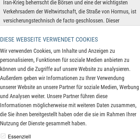
Iran-Krieg beherrscht die Börsen und eine der wichtigsten
Verkehrsadern der Weltwirtschaft, die Straße von Hormus, ist
versicherungstechnisch de facto geschlossen. Dieser
logistische Brennpunkt der global vernetzten Industrie hat
die Lieferketten längst unter Druck gesetzt und die drohende
DIESE WEBSEITE VERWENDET COOKIES
Kerosin- und Dieselknappheit wirft in vielen Ländern der Erde
Wir verwenden Cookies, um Inhalte und Anzeigen zu
bereits ihre Schatten voraus. Tanker- und Frachtrouten sind
personalisieren, Funktionen für soziale Medien anbieten zu
bereits deutlich teurer geworden und mehrere Länder,
können und die Zugriffe auf unsere Website zu analysieren.
besonders in Asien, rationieren bereits die Abgabe von
Außerdem geben wir Informationen zu Ihrer Verwendung
Kraftstoffen und reduzieren die Arbeitszeiten auf eine 4-
unserer Website an unsere Partner für soziale Medien, Werbung
Tage-Woche, um Energie zu sparen.
und Analysen weiter. Unsere Partner führen diese
Informationen möglicherweise mit weiteren Daten zusammen,
ZUM KOMMENTAR
die Sie ihnen bereitgestellt haben oder die sie im Rahmen Ihrer
Nutzung der Dienste gesammelt haben.
www.derfinanzinvestor.de - © 2026 - Die Publikation für
Essenziell