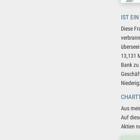
IST EI
Diese Fr
verbrann
überseei
13,131 M
Bank zu 
Geschäft
Niederig
CHARTT
Aus mein
Auf dies
Aktien n