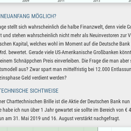
N NEUANFANG MÖGLICH?
age stellt sich wahrscheinlich die halbe Finanzwelt, denn viele 
t und stehen wahrscheinlich nicht mehr als Neuinvestoren zur Ve
schen Kapital, welches wohl im Moment auf die Deutsche Bank sc
rd. bewertet. Gerade viele US-Amerikanische Großbanken könnte
einem Schnäppchen Preis einverleiben. Die Frage die man aber s
smodell aus? Zwar spart man mittelfristig bei 12.000 Entlassun
zinsphase Geld verdient werden?
ECHNISCHE SICHTWEISE
er Charttechnischen Brille ist die Aktie der Deutschen Bank nu
e habe ich nun über 1 Jahr gewartet sie sollte im Bereich von € 
un am 31. Mai 2019 und 16. August verstärkt nachgefragt.