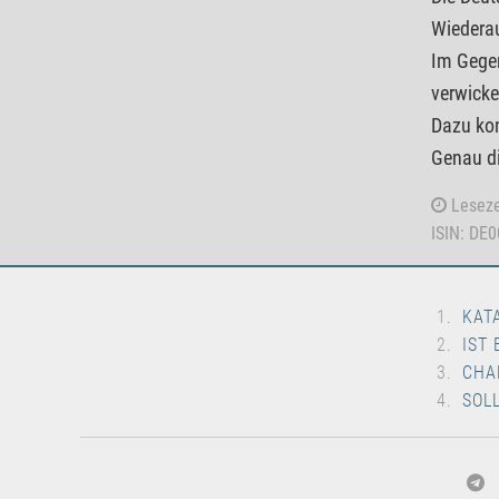
Wiederau
Im Gegen
verwicke
Dazu kom
Genau di
Leseze
ISIN: DE
KAT
IST
CHA
SOL