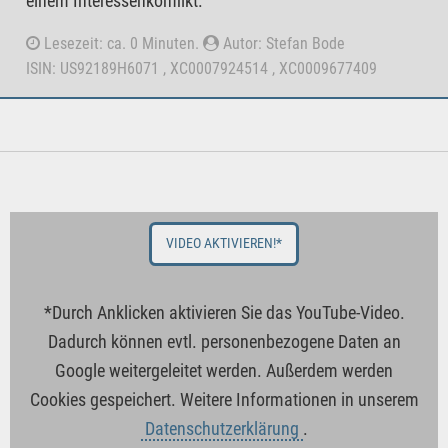
einem Interessenkonflikt.
Lesezeit: ca. 0 Minuten.
Autor: Stefan Bode
ISIN: US92189H6071 , XC0007924514 , XC0009677409
VIDEO AKTIVIEREN!*
*Durch Anklicken aktivieren Sie das YouTube-Video.
Dadurch können evtl. personenbezogene Daten an
Google weitergeleitet werden. Außerdem werden
Cookies gespeichert. Weitere Informationen in unserem
Datenschutzerklärung
.