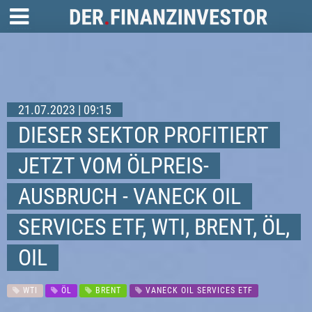
21.07.2023 | 09:15
DIESER SEKTOR PROFITIERT
JETZT VOM ÖLPREIS-
AUSBRUCH - VANECK OIL
SERVICES ETF, WTI, BRENT, ÖL,
OIL
WTI
ÖL
BRENT
VANECK OIL SERVICES ETF