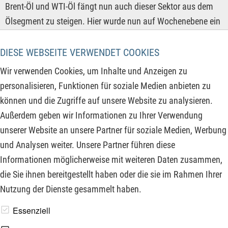
Brent-Öl und WTI-Öl fängt nun auch dieser Sektor aus dem
Ölsegment zu steigen. Hier wurde nun auf Wochenebene ein
Ausbruch aus dem kurzfristigeren Abwärtstrendkanal
bestätigt und das gibt platzt für einen Anstieg von bis zu 80
DIESE WEBSEITE VERWENDET COOKIES
% in den kommenden Monaten. Um davon zu profitieren
Wir verwenden Cookies, um Inhalte und Anzeigen zu
habe ich euch neben den Aktiengesellschaften den ETF der
personalisieren, Funktionen für soziale Medien anbieten zu
die wichtigsten Marktteilnehmer beinhaltet raus gesucht und
können und die Zugriffe auf unsere Website zu analysieren.
stelle ihn euch vor. Hinweis: Mit einer 3 % igen
Außerdem geben wir Informationen zu Ihrer Verwendung
Investitionsquote bin ich am ETF bereits investiert und
unserer Website an unsere Partner für soziale Medien, Werbung
unterliegen damit einem Interessenkonflikt.
und Analysen weiter. Unsere Partner führen diese
Informationen möglicherweise mit weiteren Daten zusammen,
ZUM KOMMENTAR
die Sie ihnen bereitgestellt haben oder die sie im Rahmen Ihrer
Nutzung der Dienste gesammelt haben.
www.derfinanzinvestor.de - © 2026 - Die Publikation für
Essenziell
professionelle Investoren.