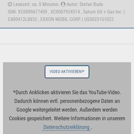
Lesezeit: ca. 0 Minuten.
Autor: Stefan Bode
ISIN: XC0009677409 , XC0007924514 , Saturn Oil + Gas Inc. |
CA80412L8832 , EXXON MOBIL CORP. | US30231G1022
VIDEO AKTIVIEREN!*
*Durch Anklicken aktivieren Sie das YouTube-Video.
Dadurch können evtl. personenbezogene Daten an
Google weitergeleitet werden. Außerdem werden
Cookies gespeichert. Weitere Informationen in unserem
Datenschutzerklärung
.