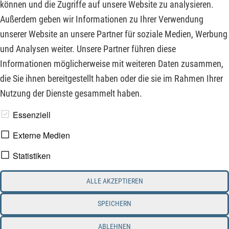
können und die Zugriffe auf unsere Website zu analysieren.
Unternehmenszugehörigkeit mit 63 Jahren die Führungsrolle
Außerdem geben wir Informationen zu Ihrer Verwendung
und 100 % des Vertrauens von Warren Buffett und seiner
unserer Website an unsere Partner für soziale Medien, Werbung
Familie.
und Analysen weiter. Unsere Partner führen diese
Informationen möglicherweise mit weiteren Daten zusammen,
ZUM KOMMENTAR
die Sie ihnen bereitgestellt haben oder die sie im Rahmen Ihrer
Nutzung der Dienste gesammelt haben.
www.derfinanzinvestor.de - © 2026 - Die Publikation für
Essenziell
professionelle Investoren.
Externe Medien
Statistiken
Impressum
Datenschutz
ALLE AKZEPTIEREN
Interessenskonflikt & Risikohinweis
Nutzungsbedingungen
Cookie-Einstellungen
SPEICHERN
ABLEHNEN