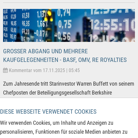
GROSSER ABGANG UND MEHRERE K
AUFGELEGENHEITEN - BASF, OMV, RE ROYALTIES
Kommentar vom 17.11.2025 | 05:45
Zum Jahresende tritt Starinvestor Warren Buffett von seinem
Chefposten der Beteiligungsgesellschaft Berkshire
Hathaway ab. Der bereits 95-jährige Investmentprofi gibt
nach mehreren Jahrzehnten die Führungsrolle als
DIESE WEBSEITE VERWENDET COOKIES
Vorstandsvorsitzender ab und überträgt 1,3 Milliarden USD
Wir verwenden Cookies, um Inhalte und Anzeigen zu
an vier Familienstiftungen als Spende. Sein langjähriger
personalisieren, Funktionen für soziale Medien anbieten zu
Stellvertreter Gregory Abel übernimmt nach acht Jahren