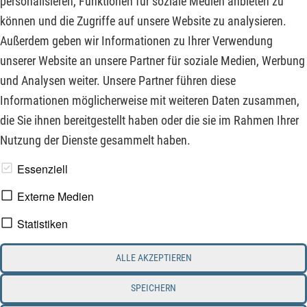
personalisieren, Funktionen für soziale Medien anbieten zu
Industriegüter vor. EU-Kommissionspräsidentin Ursula von
können und die Zugriffe auf unsere Website zu analysieren.
der Leyen zeigte sich in Brüssel verhandlungsbereit. Auf dem
Außerdem geben wir Informationen zu Ihrer Verwendung
Verhandlungstisch ganz oben liegt aus Sicht der EU der
unserer Website an unsere Partner für soziale Medien, Werbung
Freihandel für Autos in beiden Wirtschaftsräumen.
und Analysen weiter. Unsere Partner führen diese
Informationen möglicherweise mit weiteren Daten zusammen,
ZUM KOMMENTAR
die Sie ihnen bereitgestellt haben oder die sie im Rahmen Ihrer
Nutzung der Dienste gesammelt haben.
www.derfinanzinvestor.de - © 2026 - Die Publikation für
Essenziell
professionelle Investoren.
Externe Medien
Statistiken
Impressum
Datenschutz
ALLE AKZEPTIEREN
Interessenskonflikt & Risikohinweis
Nutzungsbedingungen
Cookie-Einstellungen
SPEICHERN