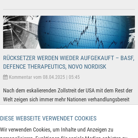
RÜCKSETZER WERDEN WIEDER AUFGEKAUFT – BASF,
DEFENCE THERAPEUTICS, NOVO NORDISK
Kommentar vom 08.04.2025 | 05:45
Nach dem eskalierenden Zollstreit der USA mit dem Rest der
Welt zeigen sich immer mehr Nationen verhandlungsbereit
zum Abbau von Zollrestriktionen. Während China sich dem
Druck der USA nicht beugen will und auch den TikTok
DIESE WEBSEITE VERWENDET COOKIES
Verkauf ablehnt, bietet die EU der USA einen Deal an. Dieser
Wir verwenden Cookies, um Inhalte und Anzeigen zu
sieht die gegenseitige Aufhebung aller Zölle auf