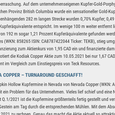
erraschung. Auf dem unternehmenseigenen Kupfer-Gold-Porphyr-
hen Provinz British Columbia wurde ein sensationeller Gold-Kup
hängenden 282 m langen Strecke wurden 0,70% Kupfer; 0,49 g/t
Kupferäquivalente entspricht. Im wenige 100 m weiter entfernt
von 192 m sogar 1,21 Prozent Kupferäquivalente gefunden werd
s (WKN: 858265 ISIN: CA8787422044 Ticker: TEKB), stieg umgeh
nzierung zum Aktienkurs von 1,95 CAD ein und finanzierte da
notiert die Kodiak Copper Aktie zum 10.05.2021 bei nur 1,67 CAD 
nt im Vergleich zum Einstiegspreis von Teck Resources.
A COPPER – TURNAROUND GESCHAFFT!
pkin Hollow Kupfermine in Nevada von Nevada Copper (WKN: A
it ein Problem für das Unternehmen. Vieles lief schief und eine 
t Q.1/2021 ist die Kupfermine größtenteils fertig gestellt und 
estein am Tag durch die entsprechenden Mühlen. Mit dem Abschl
 2021 zu rechnen. Genau das macht die Aktie aktuell so attrakt