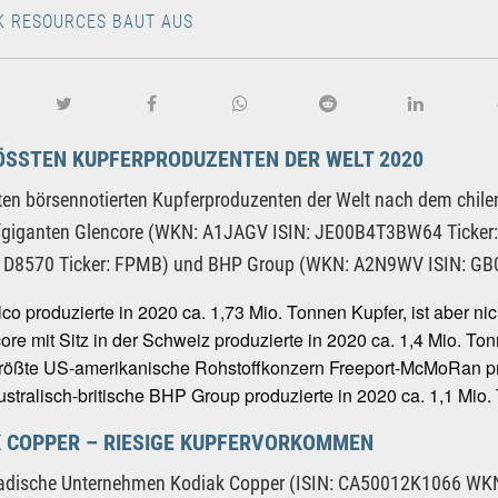
K RESOURCES BAUT AUS
ÖSSTEN KUPFERPRODUZENTEN DER WELT 2020
ten börsennotierten Kupferproduzenten der Welt nach dem chil
fgiganten Glencore (WKN: A1JAGV ISIN: JE00B4T3BW64 Ticker:
D8570 Ticker: FPMB) und BHP Group (WKN: A2N9WV ISIN: GB0
co produzierte in 2020 ca. 1,73 Mio. Tonnen Kupfer, ist aber nic
ore mit Sitz in der Schweiz produzierte in 2020 ca. 1,4 Mio. To
rößte US-amerikanische Rohstoffkonzern Freeport-McMoRan pro
ustralisch-britische BHP Group produzierte in 2020 ca. 1,1 Mio
K COPPER – RIESIGE KUPFERVORKOMMEN
adische Unternehmen Kodiak Copper (ISIN: CA50012K1066 WKN: