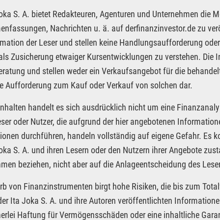
Joka S. A. bietet Redakteuren, Agenturen und Unternehmen die M
fassungen, Nachrichten u. ä. auf derfinanzinvestor.de zu veröf
rmation der Leser und stellen keine Handlungsaufforderung oder
 als Zusicherung etwaiger Kursentwicklungen zu verstehen. Die I
ratung und stellen weder ein Verkaufsangebot für die behandel
e Aufforderung zum Kauf oder Verkauf von solchen dar.
Inhalten handelt es sich ausdrücklich nicht um eine Finanzanaly
eser oder Nutzer, die aufgrund der hier angebotenen Informatio
ionen durchführen, handeln vollständig auf eigene Gefahr. Es 
Joka S. A. und ihren Lesern oder den Nutzern ihrer Angebote zus
men beziehen, nicht aber auf die Anlageentscheidung des Leser
rb von Finanzinstrumenten birgt hohe Risiken, die bis zum Total
der Ita Joka S. A. und ihre Autoren veröffentlichten Informatio
nerlei Haftung für Vermögensschäden oder eine inhaltliche Garan