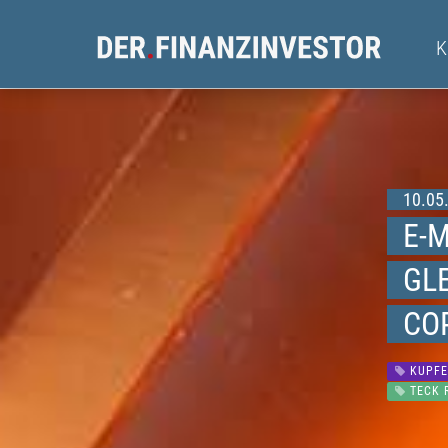
10.05.
E-M
GL
CO
KUPFE
TECK 