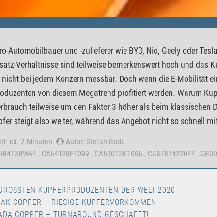
tro-Automobilbauer und -zulieferer wie BYD, Nio, Geely oder Tesl
atz-Verhältnisse sind teilweise bemerkenswert hoch und das Ku
nicht bei jedem Konzern messbar. Doch wenn die E-Mobilität ei
oduzenten von diesem Megatrend profitiert werden. Warum Kupf
rbrauch teilweise um den Faktor 3 höher als beim klassischen 
fer steigt also weiter, während das Angebot nicht so schnell m
it: ca. 2 Minuten.
Autor: Stefan Bode
00B4T3BW64 , CA64128F1099 , CA50012K1066 , CA8787422044 , GB0
 GRÖSSTEN KUPFERPRODUZENTEN DER WELT 2020
IAK COPPER – RIESIGE KUPFERVORKOMMEN
ADA COPPER – TURNAROUND GESCHAFFT!