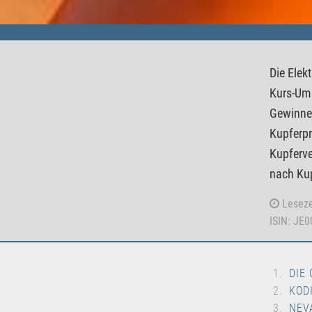
Die Elek
Kurs-Ums
Gewinne 
Kupferpr
Kupferve
nach Kup
Leseze
ISIN: JE
DIE
KOD
NEV