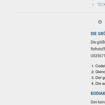
TEC
DIE GR
Die größ
Rohstof
US35671
Codel
Glenc
Der g
Die a
KODIA
Das kan