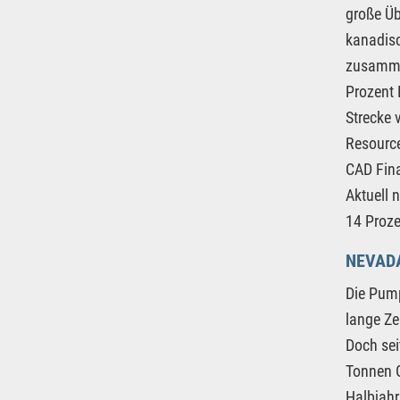
große Üb
kanadisc
zusammen
Prozent 
Strecke 
Resource
CAD Fina
Aktuell 
14 Proze
NEVAD
Die Pum
lange Ze
Doch sei
Tonnen G
Halbjahr