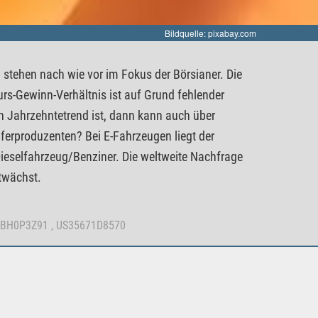
Bildquelle: pixabay.com
a stehen nach wie vor im Fokus der Börsianer. Die
rs-Gewinn-Verhältnis ist auf Grund fehlender
n Jahrzehntetrend ist, dann kann auch über
erproduzenten? Bei E-Fahrzeugen liegt der
Dieselfahrzeug/Benziner. Die weltweite Nachfrage
itwächst.
0BH0P3Z91 , US35671D8570