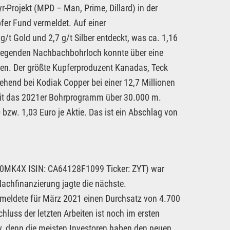
Projekt (MPD – Man, Prime, Dillard) in der
fer Fund vermeldet. Auf einer
 Gold und 2,7 g/t Silber entdeckt, was ca. 1,16
 liegenden Nachbachbohrloch konnte über eine
en. Der größte Kupferproduzent Kanadas, Teck
end bei Kodiak Copper bei einer 12,7 Millionen
mit das 2021er Bohrprogramm über 30.000 m.
bzw. 1,03 Euro je Aktie. Das ist ein Abschlag von
0MK4X ISIN: CA64128F1099 Ticker: ZYT) war
Nachfinanzierung jagte die nächste.
vermeldete für März 2021 einen Durchsatz von 4.700
uss der letzten Arbeiten ist noch im ersten
iv, denn die meisten Investoren haben den neuen