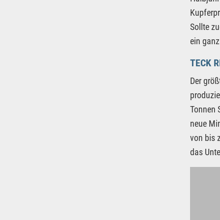
Kupferpr
Sollte z
ein ganz
TECK 
Der größ
produzie
Tonnen S
neue Min
von bis 
das Unte