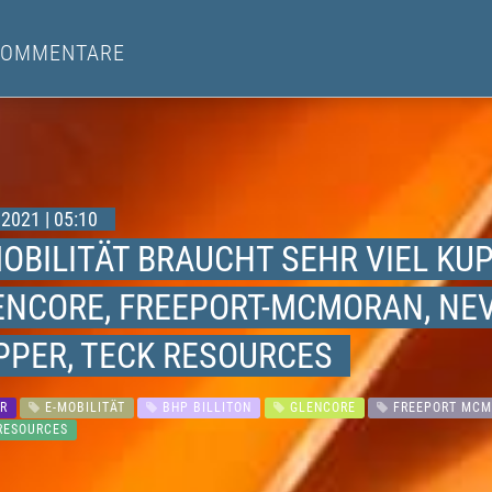
KOMMENTARE
2021 | 05:10
OBILITÄT BRAUCHT SEHR VIEL KUP
ENCORE, FREEPORT-MCMORAN, NEV
PPER, TECK RESOURCES
R
E-MOBILITÄT
BHP BILLITON
GLENCORE
FREEPORT MCM
RESOURCES