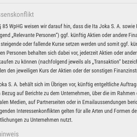
ssenskonflikt
85 WpHG weisen wir darauf hin, dass die Ita Joka S. A. sowie Pa
gend „Relevante Personen“) ggf. künftig Aktien oder andere F
 steigende oder fallende Kurse setzen werden und somit ggf. kün
en Personen behalten sich dabei vor, jederzeit Aktien oder an
kaufen zu können (nachfolgend jeweils als „Transaktion“ bezeic
n den jeweiligen Kurs der Aktien oder der sonstigen Finanzin
Joka S. A. behält sich im Übrigen vor, künftig entgeltliche Auf
in Bezug auf Berichte zu dem Unternehmen, über die im Rahmen d
alen Medien, auf Partnerseiten oder in Emailaussendungen beri
egenden Interessenkonflikten gelten für alle Arten und Formen der
tlichungen zu Unternehmen nutzt.
hinweis