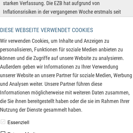
starken Verfassung. Die EZB hat aufgrund von
Inflationsrisiken in der vergangenen Woche erstmals seit
fast drei Jahren den Leitzins erhöht. Dagegen signalisiert die
US-Notenbank Fed bei einer Inflation von ca. 3 % und einer
DIESE WEBSEITE VERWENDET COOKIES
noch robusten US-Konjunktur eine Zinspause. Trotz
Wir verwenden Cookies, um Inhalte und Anzeigen zu
bestehender geopolitischer Spannungen im Nahen Osten ist
personalisieren, Funktionen für soziale Medien anbieten zu
der DAX nur noch 840 Punkte von einem neuen Rekordhoch
können und die Zugriffe auf unsere Website zu analysieren.
entfernt. Auch die folgenden Unternehmen sind einen Blick
Außerdem geben wir Informationen zu Ihrer Verwendung
wert, denn ein charttechnischer Ausbruch dürfte hier in Kürze
unserer Website an unsere Partner für soziale Medien, Werbung
bevorstehen:
und Analysen weiter. Unsere Partner führen diese
Informationen möglicherweise mit weiteren Daten zusammen,
ZUM KOMMENTAR
die Sie ihnen bereitgestellt haben oder die sie im Rahmen Ihrer
Nutzung der Dienste gesammelt haben.
www.derfinanzinvestor.de - © 2026 - Die Publikation für
Essenziell
professionelle Investoren.