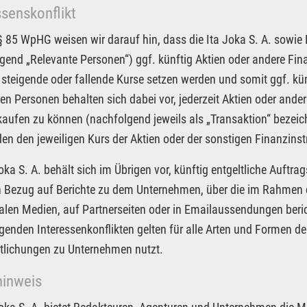
ssenskonflikt
85 WpHG weisen wir darauf hin, dass die Ita Joka S. A. sowie Pa
gend „Relevante Personen“) ggf. künftig Aktien oder andere F
 steigende oder fallende Kurse setzen werden und somit ggf. kün
en Personen behalten sich dabei vor, jederzeit Aktien oder an
kaufen zu können (nachfolgend jeweils als „Transaktion“ bezeic
n den jeweiligen Kurs der Aktien oder der sonstigen Finanzin
Joka S. A. behält sich im Übrigen vor, künftig entgeltliche Auf
in Bezug auf Berichte zu dem Unternehmen, über die im Rahmen d
alen Medien, auf Partnerseiten oder in Emailaussendungen beri
egenden Interessenkonflikten gelten für alle Arten und Formen der
tlichungen zu Unternehmen nutzt.
hinweis