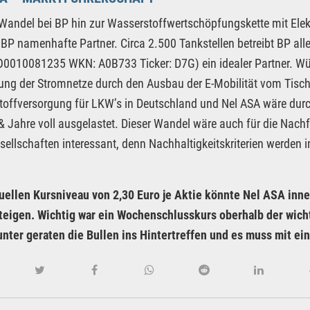
andel bei BP hin zur Wasserstoffwertschöpfungskette mit Elekt
 BP namenhafte Partner. Circa 2.500 Tankstellen betreibt BP all
O0010081235 WKN: A0B733 Ticker: D7G) ein idealer Partner. Wü
ung der Stromnetze durch den Ausbau der E-Mobilität vom Tisch.
offversorgung für LKW’s in Deutschland und Nel ASA wäre durch
 Jahre voll ausgelastet. Dieser Wandel wäre auch für die Nach
ellschaften interessant, denn Nachhaltigkeitskriterien werden
.
uellen Kursniveau von 2,30 Euro je Aktie könnte Nel ASA in
eigen. Wichtig war ein Wochenschlusskurs oberhalb der wicht
unter geraten die Bullen ins Hintertreffen und es muss mit e