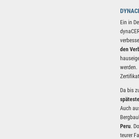
DYNACE
Ein in D
dynaCER
verbesse
den Ver
hauseig
werden. 
Zertifik
Da bis z
späteste
Auch aus
Bergbauk
Peru
. D
teurer F