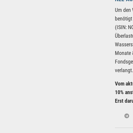
Um den W
benötigt
(ISIN: N
Überlast
Wasserst
Monate &
Fondsges
verlangt
Vom akt
10% anst
Erst dar