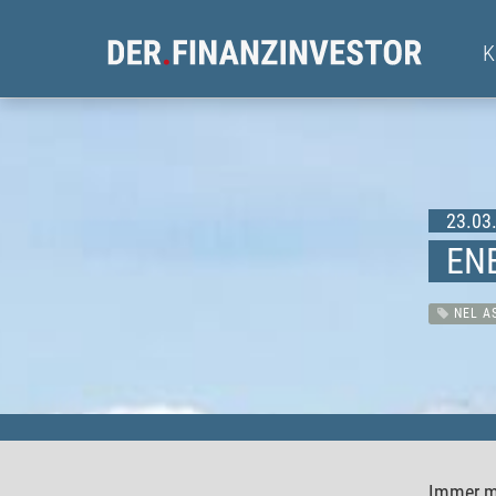
23.03.
ENE
NEL A
Immer me