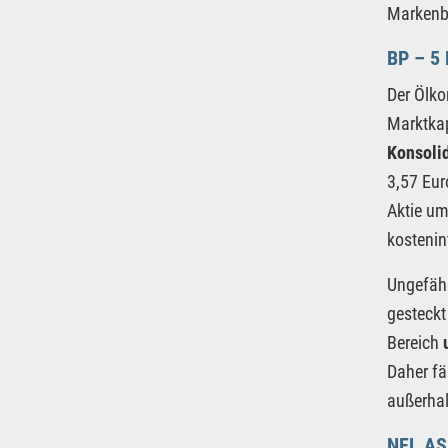
Markenbo
BP – 5
Der Ölko
Marktkap
Konsoli
3,57 Eur
Aktie um
kostenin
Ungefähr
gesteckt
Bereich
Daher fä
außerhal
NEL A