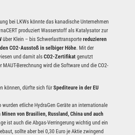
uerung bei LKWs könnte das kanadische Unternehmen
CERT produziert Wasserstoff als Katalysator zur
W
über Klein – bis Schwerlasttransporte
reduzieren
 den CO2-Ausstoß in selbiger Höhe
. Mit der
iesen und damit als
CO2-Zertifikat
genutzt
er MAUT-Berechnung wird die Software und die CO2-
n können, dürfte sich für
Spediteure in der EU
o wurden etliche HydraGen Geräte an internationale
n Minen von Brasilien, Russland, China und auch
Tage ist auch die Abgas-Verringerung wichtig und ein
baut, sollte aber bei 0,30 Euro je Aktie zwingend