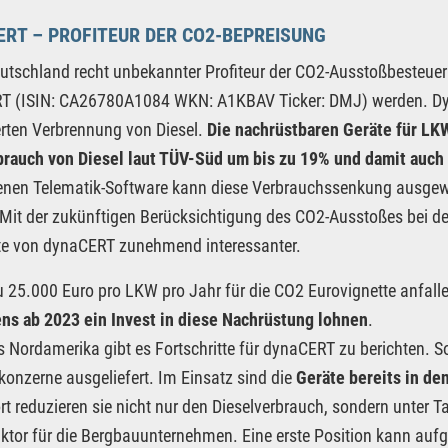
RT – PROFITEUR DER CO2-BEPREISUNG
eutschland recht unbekannter Profiteur der CO2-Ausstoßbeste
T (ISIN: CA26780A1084 WKN: A1KBAV Ticker: DMJ) werden. Dyna
rten Verbrennung von Diesel.
Die nachrüstbaren Geräte für LK
brauch von Diesel laut TÜV-Süd um bis zu 19% und damit auch
enen Telematik-Software kann diese Verbrauchssenkung ausgew
Mit der zukünftigen Berücksichtigung des CO2-Ausstoßes bei d
ate von dynaCERT zunehmend interessanter.
u 25.000 Euro pro LKW pro Jahr für die CO2 Eurovignette anfalle
ns ab 2023 ein Invest in diese Nachrüstung lohnen
.
 Nordamerika gibt es Fortschritte für dynaCERT zu berichten. S
onzerne ausgeliefert. Im Einsatz sind die
Geräte bereits in de
ort reduzieren sie nicht nur den Dieselverbrauch, sondern unter 
aktor für die Bergbauunternehmen. Eine erste Position kann aufge