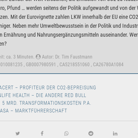
ro, Pfund … werden seitens der Politik aufgewandt und von der Wi
en. Mit der Eurovignette zahlen LKW innerhalb der EU eine CO2
niger. Neben mehr Umweltbewusstsein in der Politik und Indust
 Ernährung und Nahrungsergänzungsmitteln auseinander. Wer b
en?
it: ca. 3 Minuten.
Autor: Dr. Tim Faustmann
0010081235 , GB0007980591 , CA5218551060 , CA26780A1084
ACERT – PROFITEUR DER CO2-BEPREISUNG
NLIFE HEALTH – DIE ANDERE RED BULL
– 5 MRD. TRANSFORMATIONSKOSTEN P.A.
 ASA – MARKTFÜHRERSCHAFT