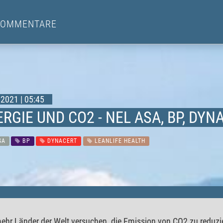
KOMMENTARE
2021 | 05:45
RGIE UND CO2 - NEL ASA, BP, DYN
SA
BP
DYNACERT
LEANLIFE HEALTH
hr Länder der Welt versuchen, die Emission von CO2 zu reduzier