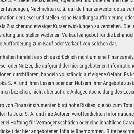
Joka S. A. bietet Redakteuren, Agenturen und Unternehmen die M
fassungen, Nachrichten u. ä. auf derfinanzinvestor.de zu veröf
rmation der Leser und stellen keine Handlungsaufforderung oder
 als Zusicherung etwaiger Kursentwicklungen zu verstehen. Die I
ratung und stellen weder ein Verkaufsangebot für die behandel
e Aufforderung zum Kauf oder Verkauf von solchen dar.
Inhalten handelt es sich ausdrücklich nicht um eine Finanzanaly
eser oder Nutzer, die aufgrund der hier angebotenen Informatio
ionen durchführen, handeln vollständig auf eigene Gefahr. Es 
Joka S. A. und ihren Lesern oder den Nutzern ihrer Angebote zus
men beziehen, nicht aber auf die Anlageentscheidung des Leser
rb von Finanzinstrumenten birgt hohe Risiken, die bis zum Total
der Ita Joka S. A. und ihre Autoren veröffentlichten Informatio
nerlei Haftung für Vermögensschäden oder eine inhaltliche Garan
digkeit der hier angebotenen Inhalte übernommen. Bitte beacht