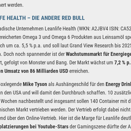
ert werden.
FE HEALTH – DIE ANDERE RED BULL
dische Unternehmen Leanlife Health (WKN: A2JBV4 ISIN: CA521
reicherten Omega 3 und Omega 6 Produkten aus Leinsamöl spezi
h um ca. 5,5 % p.a. und soll laut Grand View Research bis 202
n. Doch noch spannender ist der
Wachstumsmarkt für Energieg
t, gefolgt von Monster und Bang. Der Markt wächst um
7,2 % p
en Umsatz von 86 Milliarden USD
erreichen.
 Boxlegende
Mike Tyson
als Aushängeschild für den
Energy Drin
 in den USA und will damit den Durchbruch schaffen. 10 zusätzl
Wochen nachbestellt und insgesamt sollen 140 Container mit
ischen Markt vertrieben werden. Der Vertrieb erfolgt dabei nicht
nd über den Online-Vertrieb. Hier ist die Marge für Leanlife deu
platzierungen bei Youtube-Stars
der Gamingszene dürfte der A