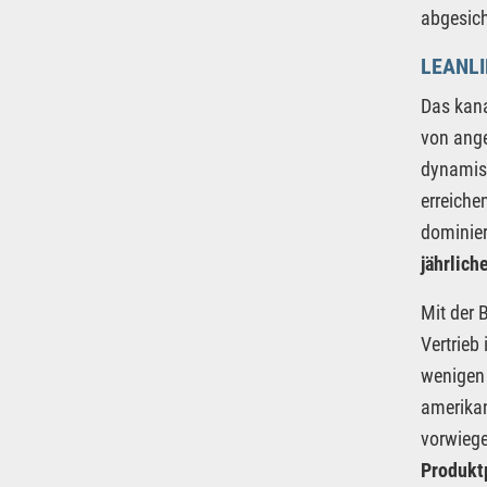
abgesich
LEANLI
Das kana
von ange
dynamisc
erreiche
dominier
jährlich
Mit der
Vertrieb
wenigen 
amerikan
vorwiege
Produkt