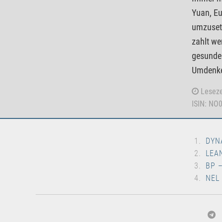
Yuan, Eu
umzusetz
zahlt we
gesunden
Umdenk
Leseze
ISIN: NO
DYN
LEA
BP 
NEL