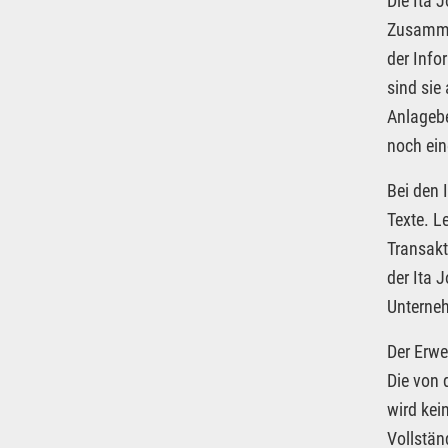
Die Ita 
Zusammen
der Info
sind sie
Anlagebe
noch ein
Bei den 
Texte. L
Transakt
der Ita 
Unterneh
Der Erwe
Die von 
wird kei
Vollstän