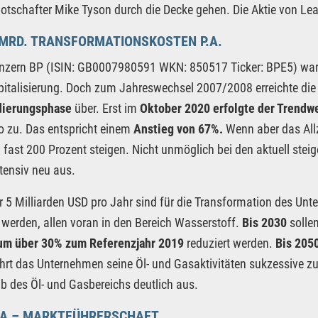
tschafter Mike Tyson durch die Decke gehen. Die Aktie von Leanl
 MRD. TRANSFORMATIONSKOSTEN P.A.
nzern BP (ISIN: GB0007980591 WKN: 850517 Ticker: BPE5) war j
italisierung. Doch zum Jahreswechsel 2007/2008 erreichte die A
dierungsphase
über. Erst im
Oktober 2020 erfolgte der Trendw
o zu. Das entspricht einem
Anstieg von 67%.
Wenn aber das Allz
 fast 200 Prozent steigen. Nicht unmöglich bei den aktuell steige
tensiv neu aus.
 5 Milliarden USD pro Jahr sind für die Transformation des Unt
 werden, allen voran in den Bereich Wasserstoff.
Bis 2030
solle
um über 30% zum Referenzjahr 2019
reduziert werden.
Bis 2050
hrt das Unternehmen seine Öl- und Gasaktivitäten sukzessive zur
b des Öl- und Gasbereichs deutlich aus.
SA – MARKTFÜHRERSCHAFT