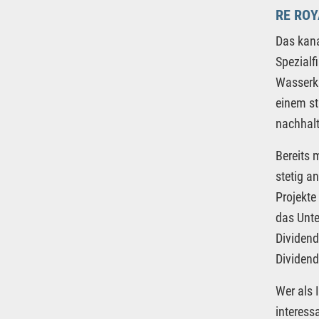
RE ROY
Das kan
Spezialf
Wasserkr
einem st
nachhalt
Bereits 
stetig a
Projekte
das Unte
Dividend
Dividend
Wer als 
interess