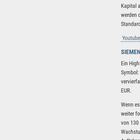
Kapital 
werden d
Standard
Youtube
SIEME
Ein High
Symbol: 
vervierf
EUR.
Wenn es 
weiter f
von 130 
Wachstum