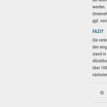
werden. 
Unterneh
ggf. noc
FAZIT
Die verä
den eing
stand in
Allzeith
über 100
nächste