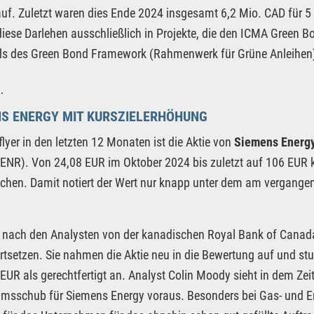
auf. Zuletzt waren dies Ende 2024 insgesamt 6,2 Mio. CAD für 5 J
iese Darlehen ausschließlich in Projekte, die den ICMA Green B
s des Green Bond Framework (Rahmenwerk für Grüne Anleihen) 
NS ENERGY MIT KURSZIELERHÖHUNG
flyer in den letzten 12 Monaten ist die Aktie von
Siemens Energ
ENR). Von 24,08 EUR im Oktober 2024 bis zuletzt auf 106 EUR k
achen. Damit notiert der Wert nur knapp unter dem am vergange
nach den Analysten von der kanadischen Royal Bank of Canada 
ortsetzen. Sie nahmen die Aktie neu in die Bewertung auf und st
EUR als gerechtfertigt an. Analyst Colin Moody sieht in dem Ze
sschub für Siemens Energy voraus. Besonders bei Gas- und En