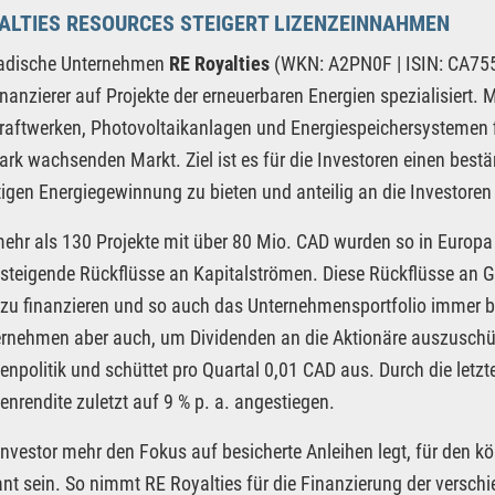
ALTIES RESOURCES STEIGERT LIZENZEINNAHMEN
adische Unternehmen
RE Royalties
(WKN: A2PN0F | ISIN: CA755
inanzierer auf Projekte der erneuerbaren Energien spezialisiert.
aftwerken, Photovoltaikanlagen und Energiespeichersystemen fi
ark wachsenden Markt. Ziel ist es für die Investoren einen be
igen Energiegewinnung zu bieten und anteilig an die Investore
mehr als 130 Projekte mit über 80 Mio. CAD wurden so in Europa
nsteigende Rückflüsse an Kapitalströmen. Diese Rückflüsse an 
 zu finanzieren und so auch das Unternehmensportfolio immer brei
rnehmen aber auch, um Dividenden an die Aktionäre auszuschü
enpolitik und schüttet pro Quartal 0,01 CAD aus. Durch die letzte
enrendite zuletzt auf 9 % p. a. angestiegen.
Investor mehr den Fokus auf besicherte Anleihen legt, für den
ant sein. So nimmt RE Royalties für die Finanzierung der versch