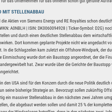
 für das Unternehmen für das ohnehin schon gut gefüllte Auftr
D MIT STELLENABBAU
die Aktien von Siemens Energy und RE Royalties schon deutlich 
WKN: A0NBLH | ISIN: DK0060094928 | Ticker-Symbol: D2G) noch 
tellen und durch einen deutlichen Stellenabbau dem wirtschaf
wirken. Dort kommen geplante Projekte nicht wie angedacht vor
t. In die Schlagzeilen kam zuletzt ein Offshore-Windpark, der dur
he Einmischung wurde dort ein Baustopp angeordnet, der die F
andergewirbelt hat. Zwar wurde über die Gerichte der Baustopp 
angerichtet.
 in den USA sind für den Konzern durch die neue Politik deutli
un seine bisherige Strategie an. Bevorzugt sollen zukünftig Of
itig ein massiver Stellenabbau in den nächsten zwei Jahren umg
ellen, die abgebaut werden sollen und damit 25 % der kompletten
age der Windanlagen betreffen, denn in den nächsten zwei Jahr