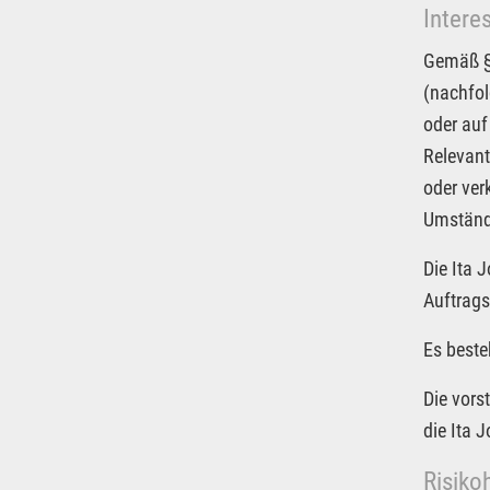
Intere
Gemäß § 
(nachfol
oder auf
Relevant
oder ver
Umstände
Die Ita 
Auftrags
Es beste
Die vors
die Ita 
Risiko