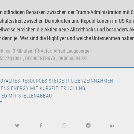
m ständigen Beharken zwischen der Trump-Administration mit 
haltsstreit zwischen Demokraten und Republikanern im US-Kongr
Teilweise erreichen die Aktien neue Allzeithochs und besonders
r denn je. Wer sind die Highflyer und welche Unternehmen habe
it: ca. 3 Minuten.
Autor: Alfred Laugeberger
75527Q1081 , DE000ENER6Y0 , DK0060094928
ROYALTIES RESOURCES STEIGERT LIZENZEINNAHMEN
MENS ENERGY MIT KURSZIELERHÖHUNG
TED MIT STELLENABBAU
T