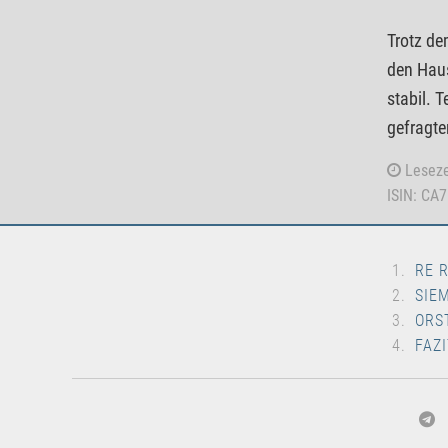
Trotz de
den Haus
stabil. 
gefragte
Leseze
ISIN: CA
RE 
SIE
ORS
FAZI