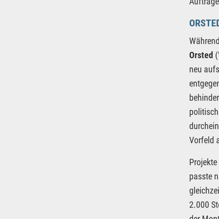
Aufträge
ORSTE
Während 
Orsted
(
neu aufs
entgegen
behinder
politisc
durchein
Vorfeld 
Projekte
passte n
gleichze
2.000 St
der Mont