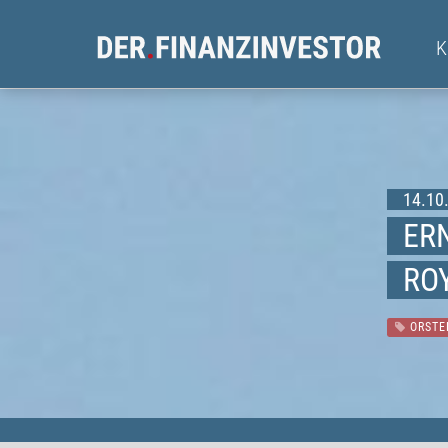
14.10.
ER
RO
ORSTE