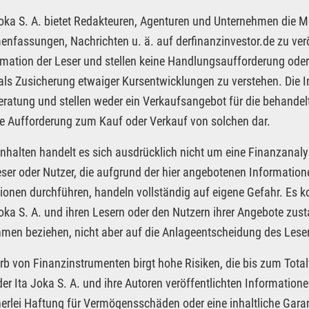
Joka S. A. bietet Redakteuren, Agenturen und Unternehmen die M
fassungen, Nachrichten u. ä. auf derfinanzinvestor.de zu veröf
rmation der Leser und stellen keine Handlungsaufforderung oder
 als Zusicherung etwaiger Kursentwicklungen zu verstehen. Die I
ratung und stellen weder ein Verkaufsangebot für die behandel
e Aufforderung zum Kauf oder Verkauf von solchen dar.
Inhalten handelt es sich ausdrücklich nicht um eine Finanzanaly
eser oder Nutzer, die aufgrund der hier angebotenen Informatio
ionen durchführen, handeln vollständig auf eigene Gefahr. Es 
Joka S. A. und ihren Lesern oder den Nutzern ihrer Angebote zus
men beziehen, nicht aber auf die Anlageentscheidung des Leser
rb von Finanzinstrumenten birgt hohe Risiken, die bis zum Total
der Ita Joka S. A. und ihre Autoren veröffentlichten Informatio
nerlei Haftung für Vermögensschäden oder eine inhaltliche Garan