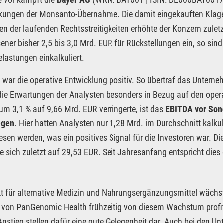
kungen der Monsanto-Übernahme. Die damit eingekauften Klage
n der laufenden Rechtsstreitigkeiten erhöhte der Konzern zulet
ener bisher 2,5 bis 3,0 Mrd. EUR für Rückstellungen ein, so sind
lastungen einkalkuliert.
war die operative Entwicklung positiv. So übertraf das Unterne
die Erwartungen der Analysten besonders in Bezug auf den oper
 um 3,1 % auf 9,66 Mrd. EUR verringerte, ist das
EBITDA vor Sond
egen
. Hier hatten Analysten nur 1,28 Mrd. im Durchschnitt kalku
sen werden, was ein positives Signal für die Investoren war. Di
te sich zuletzt auf 29,53 EUR. Seit Jahresanfang entspricht dies
t für alternative Medizin und Nahrungsergänzungsmittel wächst
e von PanGenomic Health frühzeitig von diesem Wachstum profit
Anstieg stellen dafür eine gute Gelegenheit dar. Auch bei den 