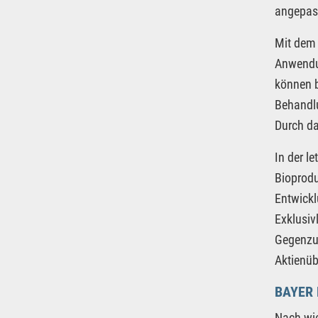
angepass
Mit de
Anwendun
können b
Behandlu
Durch da
In der l
Bioprodu
Entwickl
Exklusiv
Gegenzug
Aktienüb
BAYER
Nach wie