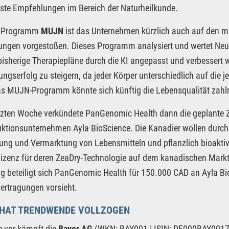
te Empfehlungen im Bereich der Naturheilkunde.
m Programm
MUJN
ist das Unternehmen kürzlich auch auf den mi
gen vorgestoßen. Dieses Programm analysiert und wertet Neur
isherige Therapiepläne durch die KI angepasst und verbessert w
ngserfolg zu steigern, da jeder Körper unterschiedlich auf die j
s MUJN-Programm könnte sich künftig die Lebensqualität zahlre
etzten Woche verkündete PanGenomic Health dann die geplant
ktionsunternehmen Ayla BioScience. Die Kanadier wollen durch 
ung und Vermarktung von Lebensmitteln und pflanzlich bioakti
lizenz für deren ZeaDry-Technologie auf dem kanadischen Markt 
 beteiligt sich PanGenomic Health für 150.000 CAD an Ayla Bio
ertragungen vorsieht.
 HAT TRENDWENDE VOLLZOGEN
 vor kämpft die
Bayer AG
(WKN: BAY001 | ISIN: DE000BAY0017 |