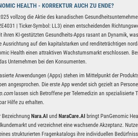
OMIC HEALTH - KORREKTUR AUCH ZU ENDE?
2025 vollzog die Aktie des kanadischen Gesundheitsunternehm
4031 | Ticker-Symbol: LL3) einen entscheidenden Richtungswec
t ihren KI-gestützten Gesundheits-Apps rasant an Dynamik, was 
e Ausrichtung auf den kapitalstarken und renditeträchtigen no
ic Health einen attraktiven Wachstumsmarkt erschlossen. Bes
 das Unternehmen bei den Konsumenten.
basierte Anwendungen (Apps) stehen im Mittelpunkt der Produkts
pen angesprochen. Die erste App wendet sich gezielt an Persone
ap.com
lassen sich Betroffene per Telemedizin an spezialisierte
bar Hilfe zu erhalten.
er Bezeichnung
Nara.AI
und
NaraCare.AI
bringt PanGenomic Heal
lkundemarkt und verzeichnet eine wachsende Akzeptanz. Nutzer
 eines strukturierten Fragenkatalogs ihre individuellen Bedürfnis