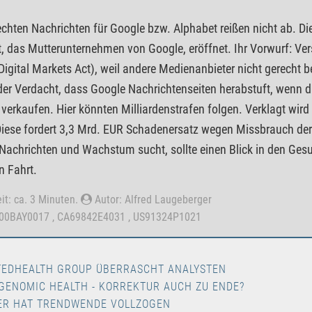
echten Nachrichten für Google bzw. Alphabet reißen nicht ab. 
, das Mutterunternehmen von Google, eröffnet. Ihr Vorwurf: Ver
Digital Markets Act), weil andere Medienanbieter nicht gerecht 
der Verdacht, dass Google Nachrichtenseiten herabstuft, wenn d
 verkaufen. Hier könnten Milliardenstrafen folgen. Verklagt wird 
Diese fordert 3,3 Mrd. EUR Schadenersatz wegen Missbrauch de
 Nachrichten und Wachstum sucht, sollte einen Blick in den Ges
n Fahrt.
it: ca. 3 Minuten.
Autor: Alfred Laugeberger
000BAY0017 , CA69842E4031 , US91324P1021
TEDHEALTH GROUP ÜBERRASCHT ANALYSTEN
GENOMIC HEALTH - KORREKTUR AUCH ZU ENDE?
ER HAT TRENDWENDE VOLLZOGEN