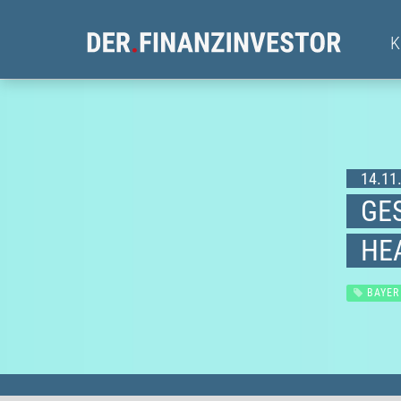
14.11.
GE
HE
BAYER