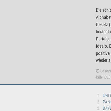
Die schl
Alphabet
Gesetz (
besteht 
Portalen
Idealo. 
positive
wieder a
Leseze
ISIN: DE
UNI
PAN
BAY