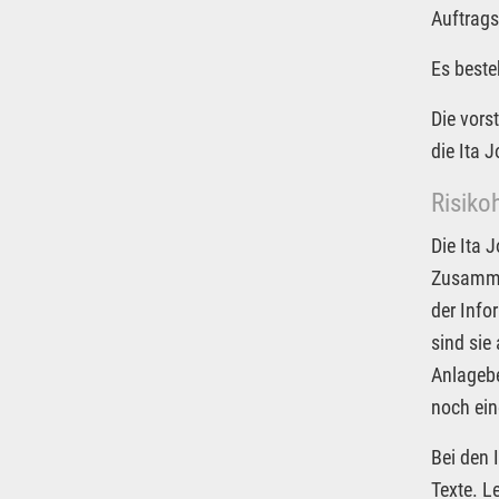
Auftrags
Es beste
Die vors
die Ita 
Risiko
Die Ita 
Zusammen
der Info
sind sie
Anlagebe
noch ein
Bei den 
Texte. L