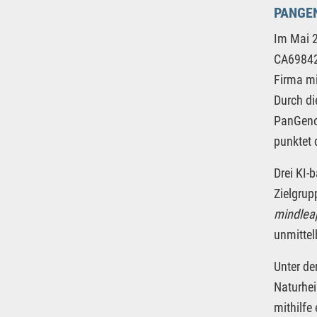
PANGEN
Im Mai 
CA69842E
Firma mi
Durch di
PanGenom
punktet
Drei KI-
Zielgrup
mindle
unmittel
Unter d
Naturhei
mithilfe