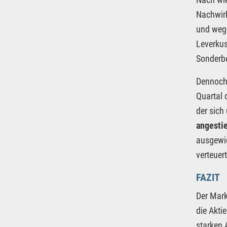
Nachwir
und wege
Leverkus
Sonderbe
Dennoch 
Quartal 
der sich
angesti
ausgewie
verteuer
FAZIT
Der Mark
die Akti
starken 