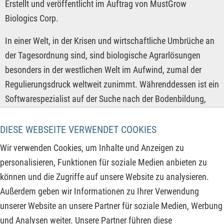
Erstellt und veröffentlicht im Auftrag von MustGrow
Biologics Corp.
In einer Welt, in der Krisen und wirtschaftliche Umbrüche an
der Tagesordnung sind, sind biologische Agrarlösungen
besonders in der westlichen Welt im Aufwind, zumal der
Regulierungsdruck weltweit zunimmt. Währenddessen ist ein
Softwarespezialist auf der Suche nach der Bodenbildung,
nachdem ein monatelanger Kursrückgang den Aktienkurs
fast halbierte. Auch ein Energieriese legte zuletzt einen
DIESE WEBSEITE VERWENDET COOKIES
Turnaround hin, nachdem eine historische Krise ihn fast zur
Wir verwenden Cookies, um Inhalte und Anzeigen zu
Insolvenz geführt hätte. Diese drei Unternehmen aus völlig
personalisieren, Funktionen für soziale Medien anbieten zu
unterschiedlichen Branchen zeigen exemplarisch, wo jetzt
können und die Zugriffe auf unsere Website zu analysieren.
wieder interessante Einstiegschancen entstehen und frühe
Außerdem geben wir Informationen zu Ihrer Verwendung
Investoren in den kommenden Monaten kräftig verdienen
unserer Website an unsere Partner für soziale Medien, Werbung
könnten.
und Analysen weiter. Unsere Partner führen diese