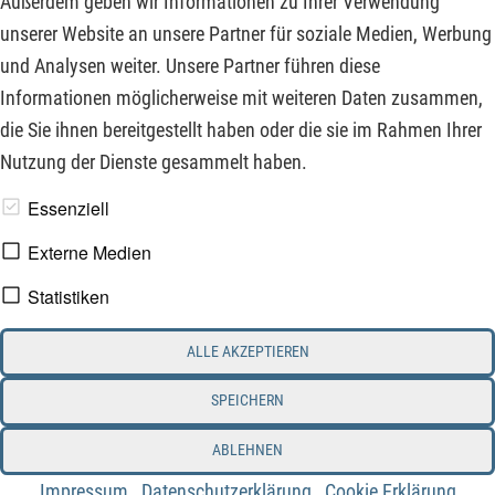
Außerdem geben wir Informationen zu Ihrer Verwendung
Unze Gold? Dazu werden wir noch einmal kurz und knapp
unserer Website an unsere Partner für soziale Medien, Werbung
auf Barrick Gold eingehen.
und Analysen weiter. Unsere Partner führen diese
Informationen möglicherweise mit weiteren Daten zusammen,
ZUM KOMMENTAR
die Sie ihnen bereitgestellt haben oder die sie im Rahmen Ihrer
Nutzung der Dienste gesammelt haben.
www.derfinanzinvestor.de - © 2026 - Die Publikation für
Essenziell
professionelle Investoren.
Externe Medien
Statistiken
Impressum
Datenschutz
ALLE AKZEPTIEREN
Interessenskonflikt & Risikohinweis
Nutzungsbedingungen
Cookie-Einstellungen
SPEICHERN
ABLEHNEN
Impressum
Datenschutzerklärung
Cookie Erklärung