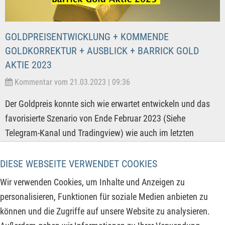
GOLDPREISENTWICKLUNG + KOMMENDE
GOLDKORREKTUR + AUSBLICK + BARRICK GOLD
AKTIE 2023
Kommentar vom 21.03.2023 | 09:36
Der Goldpreis konnte sich wie erwartet entwickeln und das
favorisierte Szenario von Ende Februar 2023 (Siehe
Telegram-Kanal und Tradingview) wie auch im letzten
Goldvideo von vor zwei Wochen - Der Goldpreis - kommt
nochmal ein starker Abverkauf oder startet Gold/XAUUSD
DIESE WEBSEITE VERWENDET COOKIES
weiter durch? - ist eingetreten. Nun stellt sich aber die Frage,
Wir verwenden Cookies, um Inhalte und Anzeigen zu
ist die Aufwärtsbewegung bereits zu Ende, steht nun eine
personalisieren, Funktionen für soziale Medien anbieten zu
Korrektur bis in den April an oder kommt ein nochmaliges
können und die Zugriffe auf unsere Website zu analysieren.
Hoch oberhalb der gestern ausgebildeten 2.009,75 USD je