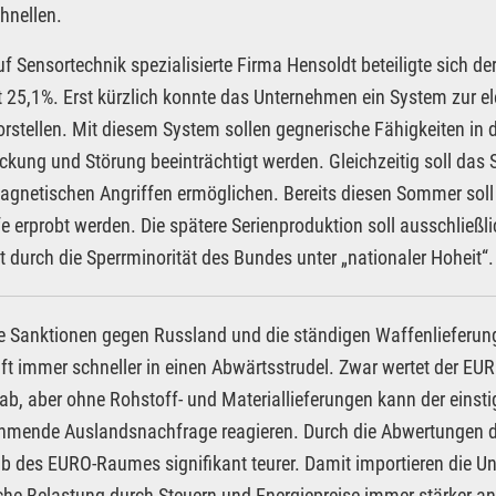
hnellen.
uf Sensortechnik spezialisierte Firma Hensoldt beteiligte sich d
 25,1%. Erst kürzlich konnte das Unternehmen ein System zur
orstellen. Mit diesem System sollen gegnerische Fähigkeiten in
ckung und Störung beeinträchtigt werden. Gleichzeitig soll das
agnetischen Angriffen ermöglichen. Bereits diesen Sommer soll
e erprobt werden. Die spätere Serienproduktion soll ausschließ
gt durch die Sperrminorität des Bundes unter „nationaler Hoheit“.
e Sanktionen gegen Russland und die ständigen Waffenlieferunge
ft immer schneller in einen Abwärtsstrudel. Zwar wertet der EU
 ab, aber ohne Rohstoff- und Materiallieferungen kann der einst
hmende Auslandsnachfrage reagieren. Durch die Abwertungen 
b des EURO-Raumes signifikant teurer. Damit importieren die Unt
che Belastung durch Steuern und Energiepreise immer stärker an