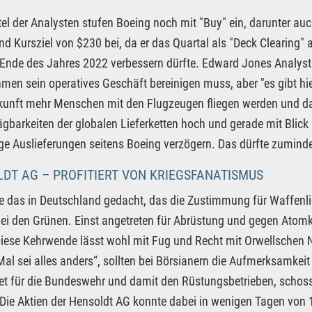
rtel der Analysten stufen Boeing noch mit "Buy" ein, darunter a
nd Kursziel von $230 bei, da er das Quartal als "Deck Clearing" 
Ende des Jahres 2022 verbessern dürfte. Edward Jones Analyst 
men sein operatives Geschäft bereinigen muss, aber "es gibt hi
kunft mehr Menschen mit den Flugzeugen fliegen werden und dam
gbarkeiten der globalen Lieferketten hoch und gerade mit Blick 
ge Auslieferungen seitens Boeing verzögern. Das dürfte zuminde
DT AG – PROFITIERT VON KRIEGSFANATISMUS
e das in Deutschland gedacht, das die Zustimmung für Waffenlie
 bei den Grünen. Einst angetreten für Abrüstung und gegen Atomk
iese Kehrwende lässt wohl mit Fug und Recht mit Orwellschen 
Mal sei alles anders“, sollten bei Börsianern die Aufmerksamkeit
t für die Bundeswehr und damit den Rüstungsbetrieben, schos
Die Aktien der Hensoldt AG konnte dabei in wenigen Tagen von 