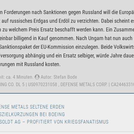
n Forderungen nach Sanktionen gegen Russland will die Europä
 auf russisches Erdgas und Erdöl zu verzichten. Dabei scheint e
m zu welchem Preis Ersatz beschafft werden kann. Ein Zusamme
einbar billigend in Kauf genommen. Nach Ungarn hat nun auch d
Sanktionspaket der EU-Kommission einzulegen. Beide Volkswirt
versorgung abhängig und ein Ersatz selbiger, würde Jahre dauer
rungen mit Russland kosten.
it: ca. 4 Minuten.
Autor: Stefan Bode
EING CO. DL 5 | US0970231058 , DEFENSE METALS CORP. | CA244633
ENSE METALS SELTENE ERDEN
SZIELKÜRZUNGEN BEI BOEING
SOLDT AG – PROFITIERT VON KRIEGSFANATISMUS