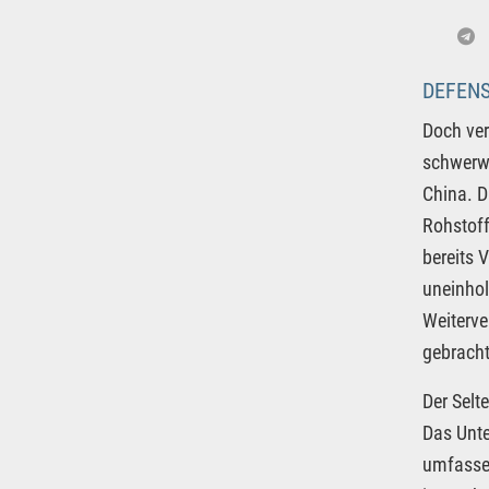
DEFENS
Doch ver
schwerwi
China. D
Rohstoff
bereits 
uneinhol
Weiterve
gebracht
Der Selt
Das Unte
umfassen