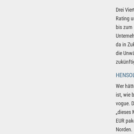
Drei Vie
Rating u
bis zum 
Unterneh
da in Zu
die Unwä
zukünfti
HENSOL
Wer hätt
ist, wie
vogue. D
„dieses 
EUR pake
Norden. 