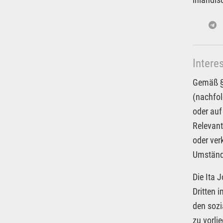
Intere
Gemäß § 
(nachfol
oder auf
Relevant
oder ver
Umstände
Die Ita 
Dritten 
den sozi
zu vorli