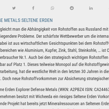
E METALS SELTENE ERDEN
gleicht man die Abhängigkeit von Rohstoffen aus Russland mit
egendere Probleme. Der schärfste Wettbewerber um die intern
abei ist aus wirtschaftlichen Gesichtspunkten bei dem Rohstoffv
bereichen wie Aluminium, Kupfer, Zink, Stahl, Steinkohle, … ist
Verbraucher Nr.1. Auch bei den strategisch wichtigen Rohstoffen 
bar auf Platz 1. Dieses teilweise Monopol auf die Rohstoffgew
rarbeitung, hat die westliche Welt in den letzten 30 Jahren in d
. Doch neue Rohstoffvorkommen zur Absicherung strategischer
ene Erden Explorer Defense Metals (WKN: A2PBZ4 ISIN: CA244633
rnehmen besitzt mit Wicheeda ein riesiges Seltene Erden Vork
de Projekt hat bereits jetzt Mineralressourcen an Seltenen Erde