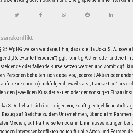
ssenskonflikt
85 WpHG weisen wir darauf hin, dass die Ita Joka S. A. sowie Pa
gend „Relevante Personen“) ggf. künftig Aktien oder andere F
 steigende oder fallende Kurse setzen werden und somit ggf. kün
en Personen behalten sich dabei vor, jederzeit Aktien oder an
kaufen zu können (nachfolgend jeweils als „Transaktion“ bezeic
n den jeweiligen Kurs der Aktien oder der sonstigen Finanzin
Joka S. A. behält sich im Übrigen vor, künftig entgeltliche Auf
in Bezug auf Berichte zu dem Unternehmen, über die im Rahmen d
alen Medien, auf Partnerseiten oder in Emailaussendungen beri
egenden Interessenkonflikten gelten für alle Arten und Formen der