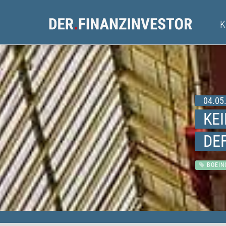
04.05.
KE
DE
BOEIN