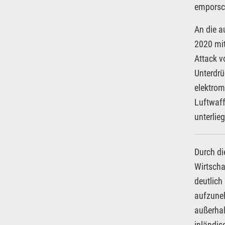
emporsc
An die a
2020 mit
Attack v
Unterdrü
elektrom
Luftwaff
unterlie
Durch di
Wirtscha
deutlich
aufzune
außerhal
inländis