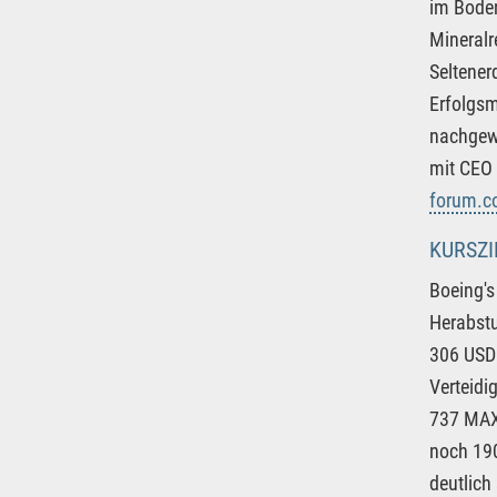
im Boden
Mineralr
Seltener
Erfolgsm
nachgewi
mit CEO 
forum.c
KURSZI
Boeing's
Herabstu
306 USD 
Verteidi
737 MAX-
noch 190
deutlich