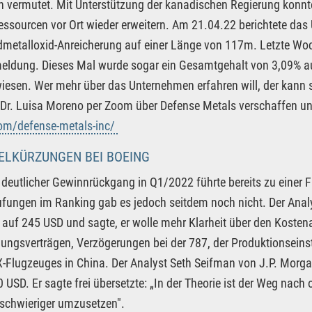
 vermutet. Mit Unterstützung der kanadischen Regierung konnte
essourcen vor Ort wieder erweitern. Am 21.04.22 berichtete das
dmetalloxid-Anreicherung auf einer Länge von 117m. Letzte Wo
eldung. Dieses Mal wurde sogar ein Gesamtgehalt von 3,09% au
esen. Wer mehr über das Unternehmen erfahren will, der kann 
Dr. Luisa Moreno per Zoom über Defense Metals verschaffen und
om/defense-metals-inc/
ELKÜRZUNGEN BEI BOEING
 deutlicher Gewinnrückgang in Q1/2022 führte bereits zu einer F
fungen im Ranking gab es jedoch seitdem noch nicht. Der Analy
auf 245 USD und sagte, er wolle mehr Klarheit über den Kost
gungsverträgen, Verzögerungen bei der 787, der Produktionseins
Flugzeuges in China. Der Analyst Seth Seifman von J.P. Morgan
 USD. Er sagte frei übersetzte: „In der Theorie ist der Weg nach o
 schwieriger umzusetzen".