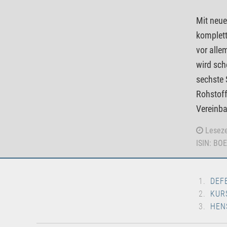
Mit neue
komplett
vor alle
wird sch
sechste 
Rohstoff
Vereinba
Leseze
ISIN: BO
DEF
KUR
HEN