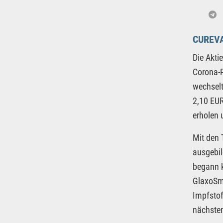
CUREV
Die Akti
Corona-P
wechselt
2,10 EUR
erholen 
Mit den 
ausgebil
begann k
GlaxoSmi
Impfstof
nächsten