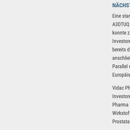
NÄCHST
Eine st
A3DTUQ |
konnte z
Investor
bereits 
anschlie
Parallel
Europäis
Vidac Ph
Investor
Pharma 
Wirkstof
Prostata