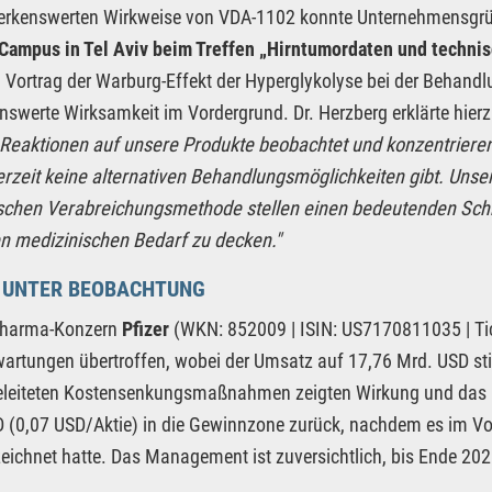
erkenswerten Wirkweise von VDA-1102 konnte Unternehmensgrün
Campus in Tel Aviv beim Treffen „Hirntumordaten und techni
 Vortrag der Warburg-Effekt der Hyperglykolyse bei der Behan
swerte Wirksamkeit im Vordergrund. Dr. Herzberg erklärte hierz
 Reaktionen auf unsere Produkte beobachtet und konzentrieren
erzeit keine alternativen Behandlungsmöglichkeiten gibt. Unser
schen Verabreichungsmethode stellen einen bedeutenden Schr
en medizinischen Bedarf zu decken."
R UNTER BEOBACHTUNG
Pharma-Konzern
Pfizer
(WKN: 852009 | ISIN: US7170811035 | Tic
artungen übertroffen, wobei der Umsatz auf 17,76 Mrd. USD sti
eleiteten Kostensenkungsmaßnahmen zeigten Wirkung und das 
 (0,07 USD/Aktie) in die Gewinnzone zurück, nachdem es im Vor
eichnet hatte. Das Management ist zuversichtlich, bis Ende 20