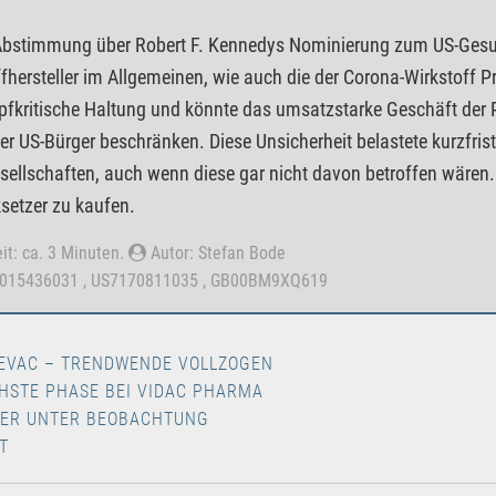
Abstimmung über Robert F. Kennedys Nominierung zum US-Gesund
fhersteller im Allgemeinen, wie auch die der Corona-Wirkstoff P
pfkritische Haltung und könnte das umsatzstarke Geschäft de
er US-Bürger beschränken. Diese Unsicherheit belastete kurzfris
sellschaften, auch wenn diese gar nicht davon betroffen wären. D
setzer zu kaufen.
it: ca. 3 Minuten.
Autor: Stefan Bode
0015436031 , US7170811035 , GB00BM9XQ619
EVAC – TRENDWENDE VOLLZOGEN
HSTE PHASE BEI VIDAC PHARMA
ZER UNTER BEOBACHTUNG
T