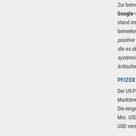
Zur bem
Google-
stand im
bemerken
positive
die es d
systemi
kritisch
PFIZE
Der US-
Markterw
Die eing
Mio. USD
USD verz