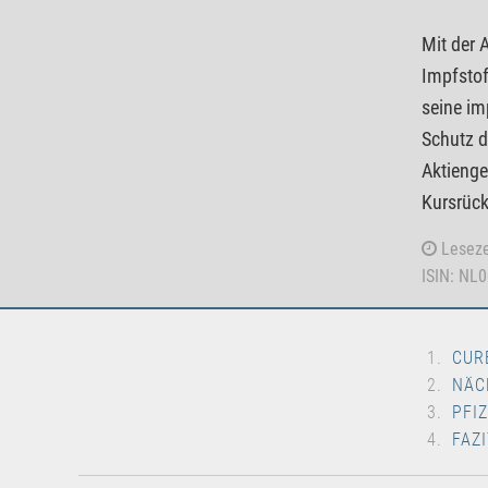
Mit der 
Impfstof
seine im
Schutz d
Aktienge
Kursrück
Leseze
ISIN: NL
CUR
NÄC
PFI
FAZI