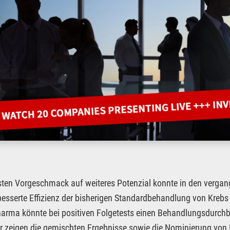
sten Vorgeschmack auf weiteres Potenzial konnte in den verga
besserte Effizienz der bisherigen Standardbehandlung von Kreb
arma könnte bei positiven Folgetests einen Behandlungsdurchb
er zeigen die gemischten Ergebnisse sowie die Nominierung von