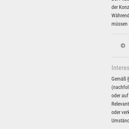
der Konz
Währendd
müssen d
Intere
Gemäß § 
(nachfol
oder auf
Relevant
oder ver
Umstände