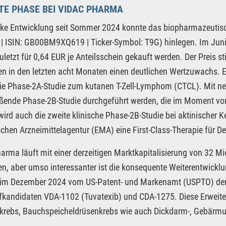
E PHASE BEI VIDAC PHARMA
arke Entwicklung seit Sommer 2024 konnte das biopharmazeuti
 ISIN: GB00BM9XQ619 | Ticker-Symbol: T9G) hinlegen. Im Juni 
uletzt für 0,64 EUR je Anteilsschein gekauft werden. Der Preis 
en in den letzten acht Monaten einen deutlichen Wertzuwachs. 
die Phase-2A-Studie zum kutanen T-Zell-Lymphom (CTCL). Mit n
ßende Phase-2B-Studie durchgeführt werden, die im Moment vorb
 wird auch die zweite klinische Phase-2B-Studie bei aktinischer K
chen Arzneimittelagentur (EMA) eine First-Class-Therapie für D
arma läuft mit einer derzeitigen Marktkapitalisierung von 32 M
en, aber umso interessanter ist die konsequente Weiterentwicklu
im Dezember 2024 vom US-Patent- und Markenamt (USPTO) den e
fkandidaten VDA-1102 (Tuvatexib) und CDA-1275. Diese Erweite
krebs, Bauchspeicheldrüsenkrebs wie auch Dickdarm-, Gebärmu