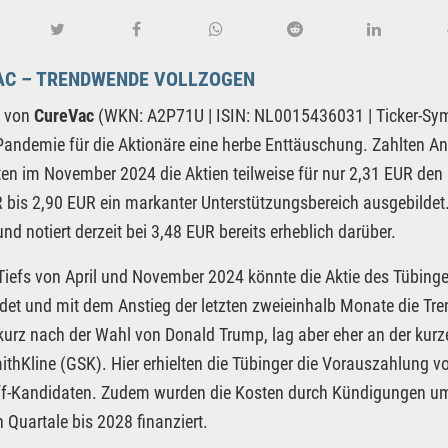
AC – TRENDWENDE VOLLZOGEN
e von
CureVac
(WKN: A2P71U | ISIN: NL0015436031 | Ticker-Sym
andemie für die Aktionäre eine herbe Enttäuschung. Zahlten A
en im November 2024 die Aktien teilweise für nur 2,31 EUR den
 bis 2,90 EUR ein markanter Unterstützungsbereich ausgebildet.
und notiert derzeit bei 3,48 EUR bereits erheblich darüber.
Tiefs von April und November 2024 könnte die Aktie des Tübing
det und mit dem Anstieg der letzten zweieinhalb Monate die T
urz nach der Wahl von Donald Trump, lag aber eher an der kurze
thKline (GSK). Hier erhielten die Tübinger die Vorauszahlung v
f-Kandidaten. Zudem wurden die Kosten durch Kündigungen um 3
 Quartale bis 2028 finanziert.