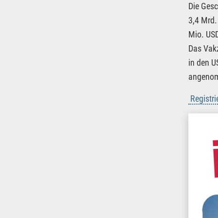
Die Gesc
3,4 Mrd.
Mio. USD
Das Vakz
in den U
angeno
Registr