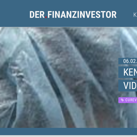
06.02.
KE
VI
CUREV