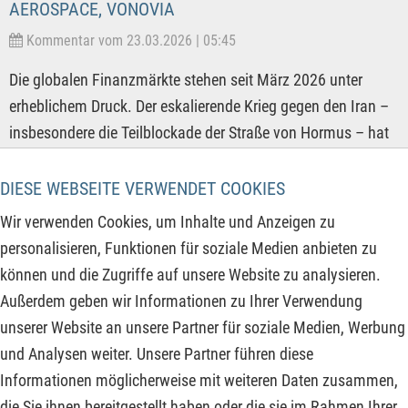
AEROSPACE, VONOVIA
Kommentar vom 23.03.2026 | 05:45
Die globalen Finanzmärkte stehen seit März 2026 unter
erheblichem Druck. Der eskalierende Krieg gegen den Iran –
insbesondere die Teilblockade der Straße von Hormus – hat
die Ölpreise für die Nordseeölsorte Brent auf zuletzt 110 USD
getrieben. Das befeuert den Inflationsdruck weltweit und
DIESE WEBSEITE VERWENDET COOKIES
gefährdet die erhofften Zinssenkungen der Notenbanken. Die
Wir verwenden Cookies, um Inhalte und Anzeigen zu
Börsen kamen entsprechend teils deutlich zurück und allein
personalisieren, Funktionen für soziale Medien anbieten zu
der Dow Jones verlor seit Mitte Februar über 5.000 Punkte
können und die Zugriffe auf unsere Website zu analysieren.
bzw. ca. 10 %. Zuletzt wurden sogar Notierungen erreicht, die
Außerdem geben wir Informationen zu Ihrer Verwendung
zuletzt im September 2025 gesehen worden sind. Wer
unserer Website an unsere Partner für soziale Medien, Werbung
profitiert im aktuellen Marktumfeld und wer verliert?
und Analysen weiter. Unsere Partner führen diese
Informationen möglicherweise mit weiteren Daten zusammen,
ZUM KOMMENTAR
die Sie ihnen bereitgestellt haben oder die sie im Rahmen Ihrer