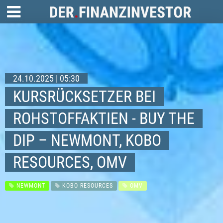
24.10.2025 | 05:30
KURSRÜCKSETZER BEI
ROHSTOFFAKTIEN - BUY THE
DIP – NEWMONT, KOBO
RESOURCES, OMV
NEWMONT
KOBO RESOURCES
OMV