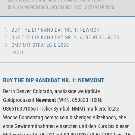
ISIN: CA49990B1040 , NO0010081235 , US72919P2020
BUY THE DIP KANDIDAT NR. 1: NEWMONT
BUY THE DIP KANDIDAT NR. 2: KOBO RESOURCES
OMV MIT STRATEGIE 2030
FAZIT
BUY THE DIP KANDIDAT NR. 1: NEWMONT
Der in Denver, Colorado, ansässige weltgrößte
Goldproduzent
Newmont
(WKN: 853823 | ISIN:
US6516391066 | Ticker-Symbol: NMM) markierte letzte
Woche Donnerstag bereits sein bisheriges Allzeithoch, ehe
erste Gewinnmitnahmen einsetzten und den Kurs bis diesen
Mittwoch um 15,78 USD auf 82,80 USD (70,54 EUR) bzw. 16