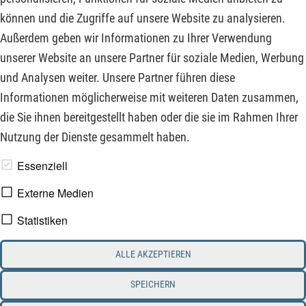
starker operativer Fundamentaldaten reagieren die
können und die Zugriffe auf unsere Website zu analysieren.
Aktienkurse äußerst sensibel auf makroökonomische Hürden
Außerdem geben wir Informationen zu Ihrer Verwendung
oder geopolitische Veränderungen, wie die Lage im Nahen
unserer Website an unsere Partner für soziale Medien, Werbung
Osten in aller Regelmäßigkeit vermittelt.
und Analysen weiter. Unsere Partner führen diese
Informationen möglicherweise mit weiteren Daten zusammen,
ZUM KOMMENTAR
die Sie ihnen bereitgestellt haben oder die sie im Rahmen Ihrer
Nutzung der Dienste gesammelt haben.
www.derfinanzinvestor.de - © 2026 - Die Publikation für
Essenziell
professionelle Investoren.
Externe Medien
Statistiken
Impressum
Datenschutz
ALLE AKZEPTIEREN
Interessenskonflikt & Risikohinweis
Nutzungsbedingungen
Cookie-Einstellungen
SPEICHERN