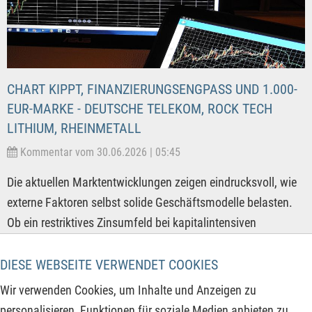
CHART KIPPT, FINANZIERUNGSENGPASS UND 1.000-
EUR-MARKE - DEUTSCHE TELEKOM, ROCK TECH
LITHIUM, RHEINMETALL
Kommentar vom 30.06.2026 | 05:45
Die aktuellen Marktentwicklungen zeigen eindrucksvoll, wie
externe Faktoren selbst solide Geschäftsmodelle belasten.
Ob ein restriktives Zinsumfeld bei kapitalintensiven
Infrastrukturkonzernen, zähe Finanzierungsrealitäten für
strategische Rohstoffprojekte in Europa oder politische
DIESE WEBSEITE VERWENDET COOKIES
Kehrtwenden bei staatlichen Großaufträgen – Investoren
Wir verwenden Cookies, um Inhalte und Anzeigen zu
agieren in einem hochkomplexen Spannungsfeld. Trotz
personalisieren, Funktionen für soziale Medien anbieten zu