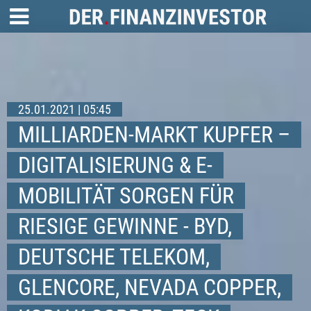
25.01.2021 | 05:45
MILLIARDEN-MARKT KUPFER –
DIGITALISIERUNG & E-
MOBILITÄT SORGEN FÜR
RIESIGE GEWINNE - BYD,
DEUTSCHE TELEKOM,
GLENCORE, NEVADA COPPER,