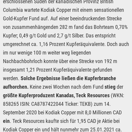
erschlossenen Süden der kanadischen Provinz British
Columbia wartete Kodiak Copper mit einem sensationellen
Gold-Kupfer Fund auf. Auf einer beeindruckenden Strecke
von zusammenhängenden 282 m fand das Bohrteam 0,70%
Kupfer; 0,49 g/t Gold und 2,7 g/t Silber. Das entspricht
umgerechnet ca. 1,16 Prozent Kupferäquivalente. Doch auch
im nur wenige 100 m weiter weg liegenden
Nachbachbohrloch konnte über eine Strecke von 192 m
insgesamt 1,21 Prozent Kupferäquivalente gefunden
werden.
Solche Ergebnisse ließen die Kupferbranche
aufhorchen.
Keine zwei Wochen nach dem Fund
stieg
der
größte Kupferproduzent Kanadas, Teck Resources
(WKN:
858265 ISIN: CA8787422044 Ticker: TEKB) zum 14.
September 2020 bei Kodiak Copper mit 8,0 Millionen CAD
ein
. Teck Resources kaufte sich für 1,95 CAD je Aktie bei
Kodiak Copper ein und hält nunmehr zum 25.01.2021 ca.