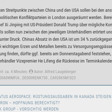
ten Streitpunkte zwischen China und den USA sollen bei den a
olitischen Konfliktparteien in London ausgeräumt werden. Bere
ef Xi Jinping mit US-Präsident Donald Trump über mögliche K
ils sollen nun zwischen den jeweiligen Unterhändlern erörtert 
 unter Druck. Chinas Absatz in den USA ist um 34 % zurückgeg
i wichtigen Erzen und Metallen bereits zu Versorgungsengpässen
ung finden, dürfte ggf. bereits am Donnerstagabend feststehen,
rhändler Vizepremier He Lifeng die Rückreise im Terminkalender
it: ca. 4 Minuten.
Autor: Alfred Laugeberger
000A0WMPJ6 , DE000RENK730 , CA92865M1023
ATUS AEROSPACE: RÜSTUNGSAUSGABEN IN KANADA STEIGEN
TRON – HOFFNUNG BERECHTIGT?
K GROUP - VORSICHTIG WERDEN