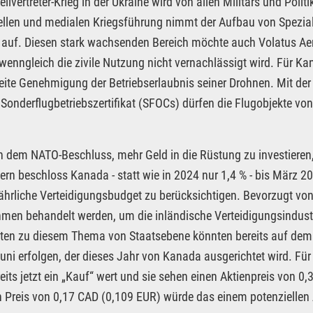
tellvertreter-Krieg in der Ukraine wird von allen Militärs und Po
uellen und medialen Kriegsführung nimmt der Aufbau von Spezial
 auf. Diesen stark wachsenden Bereich möchte auch Volatus Ae
 wenngleich die zivile Nutzung nicht vernachlässigt wird. Für Ka
ite Genehmigung der Betriebserlaubnis seiner Drohnen. Mit d
Sonderflugbetriebszertifikat (SFOCs) dürfen die Flugobjekte v
 dem NATO-Beschluss, mehr Geld in die Rüstung zu investieren,
tern beschloss Kanada - statt wie in 2024 nur 1,4 % - bis März 
jährliche Verteidigungsbudget zu berücksichtigen. Bevorzugt v
men behandelt werden, um die inländische Verteidigungsindustr
iten zu diesem Thema von Staatsebene könnten bereits auf de
Juni erfolgen, der dieses Jahr von Kanada ausgerichtet wird. Für
reits jetzt ein „Kauf“ wert und sie sehen einen Aktienpreis von 0
n Preis von 0,17 CAD (0,109 EUR) würde das einem potenziellen