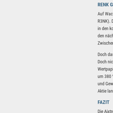
RENK G
Auf Wach
R3NK). 
in den k
den näch
Zwischen
Doch das
Doch nic
Wertpapi
um 380 %
und Gewi
Aktie la
FAZIT
Die Aixt