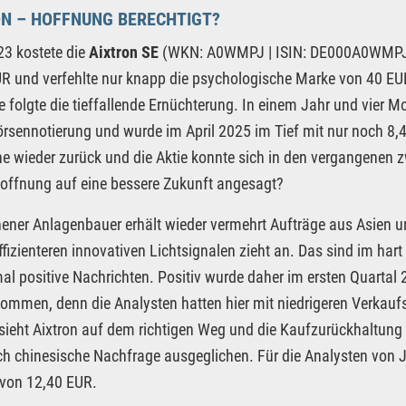
N – HOFFNUNG BERECHTIGT?
3 kostete die
Aixtron SE
(WKN: A0WMPJ | ISIN: DE000A0WMPJ6 
R und verfehlte nur knapp die psychologische Marke von 40 EUR
e folgte die tieffallende Ernüchterung. In einem Jahr und vier M
örsennotierung und wurde im April 2025 im Tief mit nur noch 8,
e wieder zurück und die Aktie konnte sich in den vergangenen z
offnung auf eine bessere Zukunft angesagt?
ener Anlagenbauer erhält wieder vermehrt Aufträge aus Asien 
ffizienteren innovativen Lichtsignalen zieht an. Das sind im 
mal positive Nachrichten. Positiv wurde daher im ersten Quarta
mmen, denn die Analysten hatten hier mit niedrigeren Verkauf
sieht Aixtron auf dem richtigen Weg und die Kaufzurückhaltun
rch chinesische Nachfrage ausgeglichen. Für die Analysten von Jef
 von 12,40 EUR.