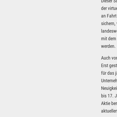
Dieser S
der virt
an Fahrt
sichern,
landeswe
mit dem 
werden.
Auch von
Erst ges
für das 
Unterneh
Neuigke
bis 17. 
Aktie be
aktuelle