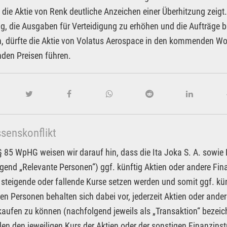
die Aktie von Renk deutliche Anzeichen einer Überhitzung zeigt
g, die Ausgaben für Verteidigung zu erhöhen und die Aufträge 
, dürfte die Aktie von Volatus Aerospace in den kommenden Wo
den Preisen führen.
ssenskonflikt
85 WpHG weisen wir darauf hin, dass die Ita Joka S. A. sowie Pa
gend „Relevante Personen“) ggf. künftig Aktien oder andere F
 steigende oder fallende Kurse setzen werden und somit ggf. kün
en Personen behalten sich dabei vor, jederzeit Aktien oder an
kaufen zu können (nachfolgend jeweils als „Transaktion“ bezeic
n den jeweiligen Kurs der Aktien oder der sonstigen Finanzin