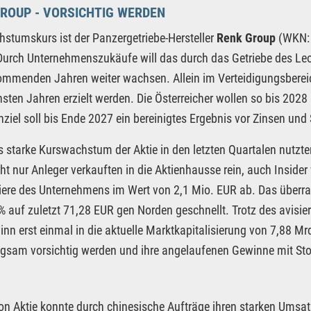
ROUP - VORSICHTIG WERDEN
stumskurs ist der Panzergetriebe-Hersteller
Renk Group
(WKN: 
Durch Unternehmenszukäufe will das durch das Getriebe des L
ommenden Jahren weiter wachsen. Allein im Verteidigungsbereic
sten Jahren erzielt werden. Die Österreicher wollen so bis 202
ziel soll bis Ende 2027 ein bereinigtes Ergebnis vor Zinsen und
 starke Kurswachstum der Aktie in den letzten Quartalen nutzte
ht nur Anleger verkauften in die Aktienhausse rein, auch Inside
ere des Unternehmens im Wert von 2,1 Mio. EUR ab. Das überrasc
 auf zuletzt 71,28 EUR gen Norden geschnellt. Trotz des avi
nn erst einmal in die aktuelle Marktkapitalisierung von 7,88 Mr
ngsam vorsichtig werden und ihre angelaufenen Gewinne mit Sto
ron Aktie konnte durch chinesische Aufträge ihren starken Ums