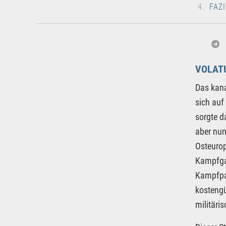
FAZI
VOLAT
Das kan
sich auf
sorgte d
aber nun
Osteurop
Kampfgat
Kampfpan
kostengü
militäri