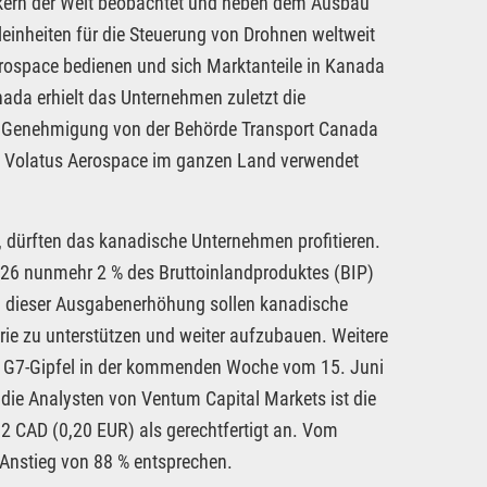
litikern der Welt beobachtet und neben dem Ausbau
einheiten für die Steuerung von Drohnen weltweit
rospace bedienen und sich Marktanteile in Kanada
nada erhielt das Unternehmen zuletzt die
er Genehmigung von der Behörde Transport Canada
on Volatus Aerospace im ganzen Land verwendet
 dürften das kanadische Unternehmen profitieren.
2026 nunmehr 2 % des Bruttoinlandproduktes (BIP)
on dieser Ausgabenerhöhung sollen kanadische
ie zu unterstützen und weiter aufzubauen. Weitere
m G7-Gipfel in der kommenden Woche vom 15. Juni
 die Analysten von Ventum Capital Markets ist die
,32 CAD (0,20 EUR) als gerechtfertigt an. Vom
 Anstieg von 88 % entsprechen.