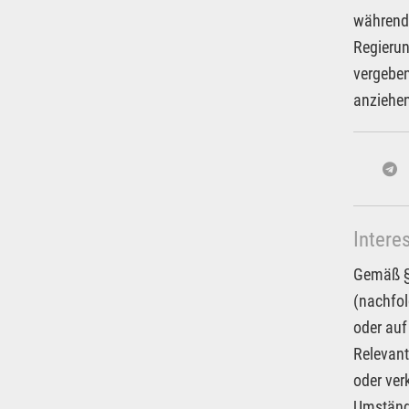
während 
Regierun
vergeben
anziehen
Intere
Gemäß § 
(nachfol
oder auf
Relevant
oder ver
Umstände