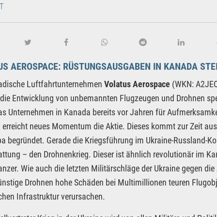
T
US AEROSPACE: RÜSTUNGSAUSGABEN IN KANADA STEI
adische Luftfahrtunternehmen
Volatus Aerospace
(WKN: A2JEQU
 die Entwicklung von unbemannten Flugzeugen und Drohnen spez
as Unternehmen in Kanada bereits vor Jahren für Aufmerksamkeit
 erreicht neues Momentum die Aktie. Dieses kommt zur Zeit aus 
a begründet. Gerade die Kriegsführung im Ukraine-Russland-Konf
tung – den Drohnenkrieg. Dieser ist ähnlich revolutionär im K
zer. Wie auch die letzten Militärschläge der Ukraine gegen d
nstige Drohnen hohe Schäden bei Multimillionen teuren Flugo
schen Infrastruktur verursachen.