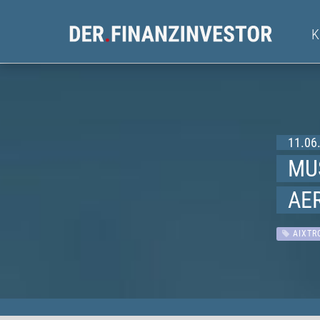
11.06.
MUS
AE
AIXTR