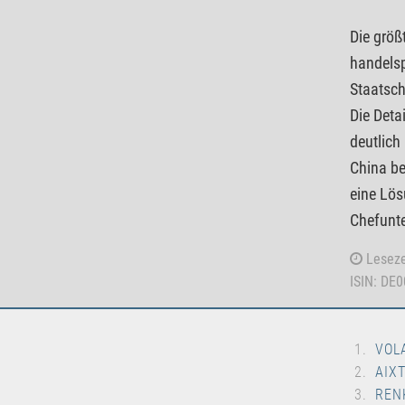
Die größ
handelsp
Staatsch
Die Deta
deutlich
China be
eine Lös
Chefunte
Leseze
ISIN: DE
VOL
AIX
REN