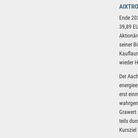
AIXTRO
Ende 202
39,89 EU
Aktionär
seiner B
Kauflaun
wieder H
Der Aach
energiee
erst ein
wahrgeno
Grawert 
teils du
Kursziel