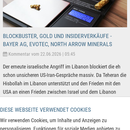
BLOCKBUSTER, GOLD UND INSIDERVERKÄUFE -
BAYER AG, EVOTEC, NORTH ARROW MINERALS
Kommentar vom 22.06.2026 | 05:45
Der erneute israelische Angriff im Libanon blockiert die eh
schon unsicheren US-Iran-Gespräche massiv. Da Teheran die
Hisbollah im Libanon unterstützt und den Frieden mit den
USA an einen Frieden zwischen Israel und dem Libanon
knüpft, rückt eine diplomatische Einigung nun in weite
Ferne. Das Risiko einer erneuten Eskalation steigt messbar
DIESE WEBSEITE VERWENDET COOKIES
und dürfte die Volatilität an den Finanz- und
Wir verwenden Cookies, um Inhalte und Anzeigen zu
Rohstoffmärkten hochhalten. Sichere Häfen wie Gold und
personalisieren, Funktionen für soziale Medien anbieten zu