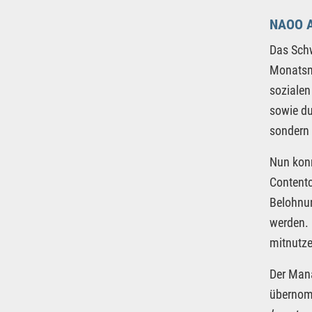
NAOO A
Das Sch
Monatsmi
sozialen
sowie du
sondern 
Nun konn
Contentc
Belohnun
werden. 
mitnutze
Der Mana
übernomm