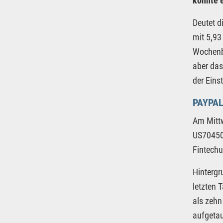
konnte e
Deutet d
mit 5,93
Wochenba
aber das
der Eins
PAYPA
Am Mitt
US70450Y
Fintechu
Hintergr
letzten 
als zehn
aufgetau