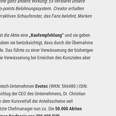
eine ganz andere Wirkung: Es verstärkt unsere
o-points Belohnungssystem. Creator erhalten
nteraktives Schaufenster, das Fans belohnt, Marken
t die Aktie eine
„Kaufempfehlung“
und sie geben
aben sie berücksichtigt, dass durch die Übernahme
e. Das führte zu einer Verwässerung der bisherigen
 die Verwässerung bei Erreichen des Kurszieles aber
Biotech-Unternehmen
Evotec
(WKN: 566480 | ISIN:
hlug der CEO des Unternehmens, Dr. Christian
 dem Kursverfall der Anteilsscheine seit
setzte Chefmanager nun zu. Die
50.000 Aktien