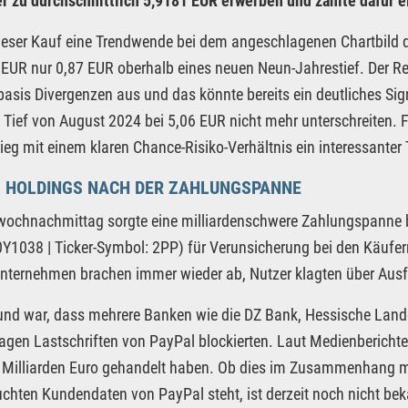
r zu durchschnittlich 5,9181 EUR erwerben und zahlte dafür 
ieser Kauf eine Trendwende bei dem angeschlagenen Chartbild de
 EUR nur 0,87 EUR oberhalb eines neuen Neun-Jahrestief. Der Rel
sis Divergenzen aus und das könnte bereits ein deutliches Signa
 Tief von August 2024 bei 5,06 EUR nicht mehr unterschreiten. F
tieg mit einem klaren Chance-Risiko-Verhältnis ein interessanter 
L HOLDINGS NACH DER ZAHLUNGSPANNE
wochnachmittag sorgte eine milliardenschwere Zahlungspanne 
1038 | Ticker-Symbol: 2PP) für Verunsicherung bei den Käufe
nternehmen brachen immer wieder ab, Nutzer klagten über Ausfä
und war, dass mehrere Banken wie die DZ Bank, Hessische Lan
Tagen Lastschriften von PayPal blockierten. Laut Medienberich
 Milliarden Euro gehandelt haben. Ob dies im Zusammenhang m
chten Kundendaten von PayPal steht, ist derzeit noch nicht bek