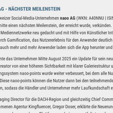
G - NÄCHSTER MEILENSTEIN
weizer Social-Media-Unternehmen
naoo AG
(WKN: A40NNU | ISI
tte einen nächsten Meilenstein, der erreicht wurde, verkünden.
 Mediennetzwerke neu gedacht und mit Hilfe von Künstlicher Int
rch Gamification, das Nutzererlebnis für den Anwender deutlich 
auch mehr und mehr Anwender laden sich die App herunter und 
te das Unternehmen Mitte August 2025 ein Update für sein neues 
reator von einer höheren Sichtbarkeit mit klarer Galeriestruktu
gssystem naoo-points wurde weiter verbessert, bei dem alle Nut
Diese naoo-points können die Nutzer dann bei den teilnehmen
n, sodass die Händler und Unternehmer mehr Laufkundschaft e
ging Director für die DACH-Region und gleichzeitig Chief Comme
enen Agentur Kingfluencer, Gregor Doser, erklärte die Neuerun