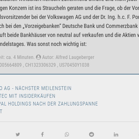
en Konzern ist ins Straucheln geraten und die Frage, ob der Vor
svorsitzender bei der Volkswagen AG und der Dr. Ing. h.c. F. Pors
h bei den „Vorzeigebanken“ Deutsche Bank und Commerzbank is
uft beide Bankhäuser von neutral auf verkaufen und die Aktien
ndelstages. Was sonst noch wichtig ist:
it: ca. 4 Minuten.
Autor: Alfred Laugeberger
0005664809 , CH1323306329 , US70450Y1038
O AG - NÄCHSTER MEILENSTEIN
TEC MIT INSIDERKÄUFEN
PAL HOLDINGS NACH DER ZAHLUNGSPANNE
T