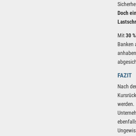
Sicherhe
Doch ei
Lastschr
Mit
30 %
Banken a
anhaben.
abgesich
FAZIT
Nach der
Kursrück
werden. 
Unterneh
ebenfall
Ungewiss