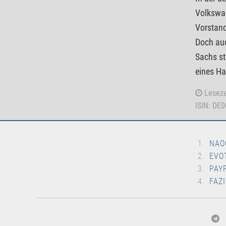
Volkswag
Vorstand
Doch auc
Sachs st
eines Ha
Leseze
ISIN: DE
NAO
EVO
PAY
FAZI