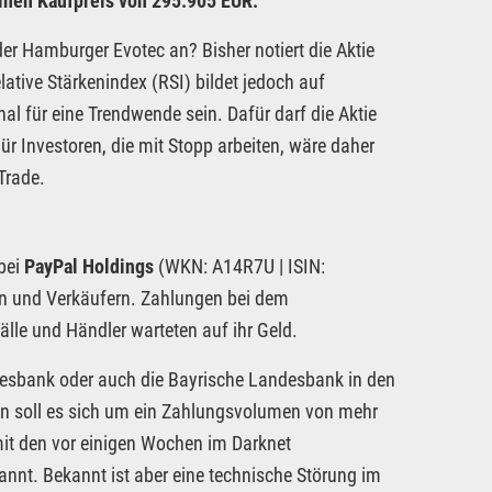
einen Kaufpreis von 295.905 EUR.
r Hamburger Evotec an? Bisher notiert die Aktie
ative Stärkenindex (RSI) bildet jedoch auf
l für eine Trendwende sein. Dafür darf die Aktie
ür Investoren, die mit Stopp arbeiten, wäre daher
Trade.
bei
PayPal Holdings
(WKN: A14R7U | ISIN:
rn und Verkäufern. Zahlungen bei dem
lle und Händler warteten auf ihr Geld.
desbank oder auch die Bayrische Landesbank in den
ten soll es sich um ein Zahlungsvolumen von mehr
it den vor einigen Wochen im Darknet
annt. Bekannt ist aber eine technische Störung im