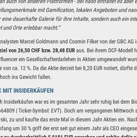
n auch von anderen Plattformen - bei naoo entfaltet es aber 
ellungsmerkmale mit Gamification, lokalen Angeboten und nao
r eine dauerhafte Galerie für ihre Inhalte, sondern auch ein i
t und Orte erlebbar macht.“
Analysten Marcel Goldmann und Cosmin Filker von der GBC AG is
ziel von 26,50 CHF bzw. 28,48 EUR
aus. Bei ihrem DCF-Modell h
fluencer ein Gesellschafterdarlehen in Aktien umgewandelt wurd
e von ca. 12 %. Da die Aktie derzeit bei 8,20 EUR notiert, dürfte
 hoch ins Gewicht fallen.
 MIT INSIDERKÄUFEN
h Insiderkäufen war es im gesamten Jahr sehr ruhig bei dem 
4809 | Ticker-Symbol: EVT). Doch am vergangenen Mittwoch sc
ki, zu und kaufte das erste Mal in diesem Jahr Aktien ein. Nach
fang um 30 % griff der erst seit gut einem Jahr als CEO einge