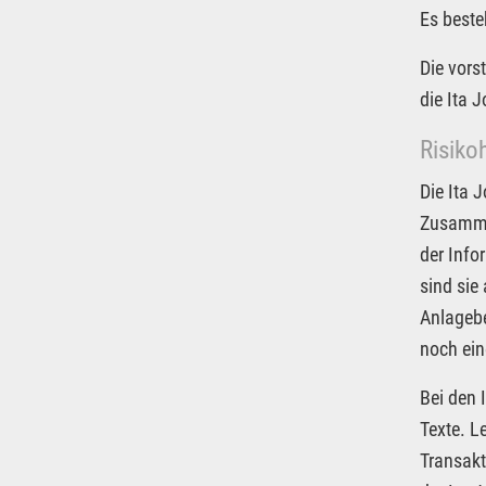
Es beste
Die vors
die Ita 
Risiko
Die Ita 
Zusammen
der Info
sind sie
Anlagebe
noch ein
Bei den 
Texte. L
Transakt