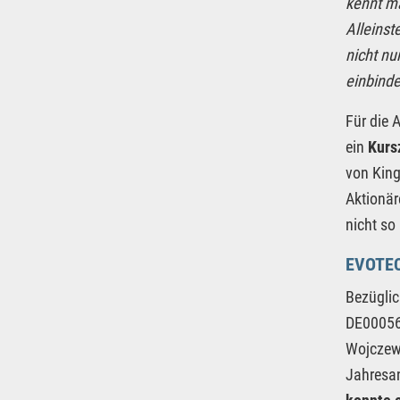
kennt ma
Alleinst
nicht nu
einbinde
Für die 
ein
Kurs
von King
Aktionär
nicht so
EVOTEC
Bezüglic
DE000566
Wojczews
Jahresan