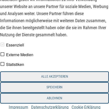
Cashflows sowie ein Cybersecurity-Wachstumswert, bei dem
unserer Website an unsere Partner für soziale Medien, Werbung
Erwartungen und Prognose für hohe Volatilität sorgten.
und Analysen weiter. Unsere Partner führen diese
Informationen möglicherweise mit weiteren Daten zusammen,
ZUM KOMMENTAR
die Sie ihnen bereitgestellt haben oder die sie im Rahmen Ihrer
Nutzung der Dienste gesammelt haben.
www.derfinanzinvestor.de - © 2026 - Die Publikation für
Essenziell
professionelle Investoren.
Externe Medien
Statistiken
Impressum
Datenschutz
ALLE AKZEPTIEREN
Interessenskonflikt & Risikohinweis
Nutzungsbedingungen
Cookie-Einstellungen
SPEICHERN
ABLEHNEN
Impressum
Datenschutzerklärung
Cookie Erklärung