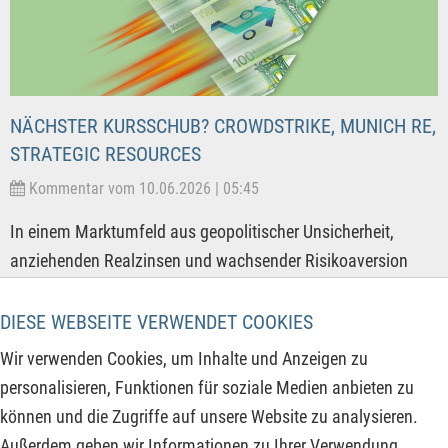
NÄCHSTER KURSSCHUB? CROWDSTRIKE, MUNICH RE,
STRATEGIC RESOURCES
Kommentar vom 10.06.2026 | 05:45
In einem Marktumfeld aus geopolitischer Unsicherheit,
anziehenden Realzinsen und wachsender Risikoaversion
rücken Geschäftsmodelle mit Preissetzungsmacht,
Kapitalstärke und strategischer Relevanz in den Fokus der
DIESE WEBSEITE VERWENDET COOKIES
Investoren. Der folgende Bericht beleuchtet drei sehr
Wir verwenden Cookies, um Inhalte und Anzeigen zu
unterschiedliche Investment-Profile. Das ist zum einen ein
personalisieren, Funktionen für soziale Medien anbieten zu
Rohstoff- und Infrastrukturprojekt mit Hebel auf und für die
können und die Zugriffe auf unsere Website zu analysieren.
westlichen Lieferketten, ein globaler Risikoträger mit stabilen
Außerdem geben wir Informationen zu Ihrer Verwendung