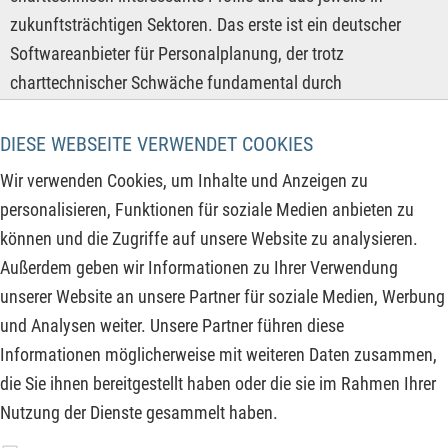
zukunftsträchtigen Sektoren. Das erste ist ein deutscher
Softwareanbieter für Personalplanung, der trotz
charttechnischer Schwäche fundamental durch
margenstarkes Cloud-Wachstum glänzt. Dazu gesellt sich
ein Rohstoffexplorer mit Kupferfokus in Kanada, der als
DIESE WEBSEITE VERWENDET COOKIES
Lösungsanbieter der Elektrifizierung massiv unterbewertet
Wir verwenden Cookies, um Inhalte und Anzeigen zu
erscheint und mit einem riesigen polymetallischen
personalisieren, Funktionen für soziale Medien anbieten zu
Vorkommen ein zukünftiger Übernahmekandidat sein
können und die Zugriffe auf unsere Website zu analysieren.
könnte. Die dritte Aktie ist ein europäischer Cloud-Provider,
Außerdem geben wir Informationen zu Ihrer Verwendung
der durch starkes Wachstum und KI wieder am Markt
unserer Website an unsere Partner für soziale Medien, Werbung
punktet, aber noch nicht als KI-Aktie bewertet wird.
und Analysen weiter. Unsere Partner führen diese
Informationen möglicherweise mit weiteren Daten zusammen,
ZUM KOMMENTAR
die Sie ihnen bereitgestellt haben oder die sie im Rahmen Ihrer
Nutzung der Dienste gesammelt haben.
www.derfinanzinvestor.de - © 2026 - Die Publikation für