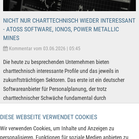
NICHT NUR CHARTTECHNISCH WIEDER INTERESSANT
- ATOSS SOFTWARE, IONOS, POWER METALLIC
MINES
Kommentar vom 03.06.2026 | 05:45
Die heute zu besprechenden Unternehmen bieten
charttechnisch interessante Profile und das jeweils in
zukunftsträchtigen Sektoren. Das erste ist ein deutscher
Softwareanbieter für Personalplanung, der trotz
charttechnischer Schwäche fundamental durch
margenstarkes Cloud-Wachstum glänzt. Dazu gesellt sich
ein Rohstoffexplorer mit Kupferfokus in Kanada, der als
DIESE WEBSEITE VERWENDET COOKIES
Lösungsanbieter der Elektrifizierung massiv unterbewertet
Wir verwenden Cookies, um Inhalte und Anzeigen zu
erscheint und mit einem riesigen polymetallischen
personalisieren, Funktionen für soziale Medien anbieten zu