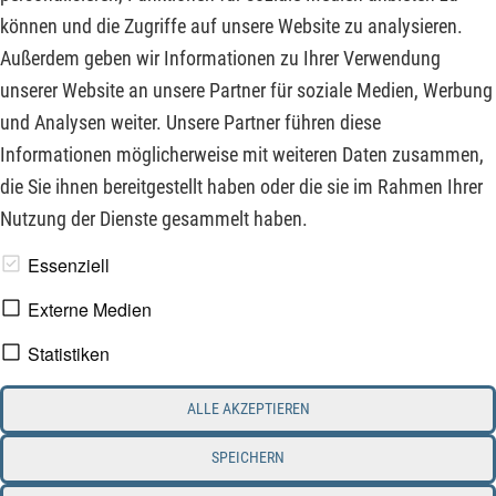
Vorkommen ein zukünftiger Übernahmekandidat sein
können und die Zugriffe auf unsere Website zu analysieren.
könnte. Die dritte Aktie ist ein europäischer Cloud-Provider,
Außerdem geben wir Informationen zu Ihrer Verwendung
der durch starkes Wachstum und KI wieder am Markt
unserer Website an unsere Partner für soziale Medien, Werbung
punktet, aber noch nicht als KI-Aktie bewertet wird.
und Analysen weiter. Unsere Partner führen diese
Informationen möglicherweise mit weiteren Daten zusammen,
ZUM KOMMENTAR
die Sie ihnen bereitgestellt haben oder die sie im Rahmen Ihrer
Nutzung der Dienste gesammelt haben.
www.derfinanzinvestor.de - © 2026 - Die Publikation für
Essenziell
professionelle Investoren.
Externe Medien
Statistiken
Impressum
Datenschutz
ALLE AKZEPTIEREN
Interessenskonflikt & Risikohinweis
Nutzungsbedingungen
Cookie-Einstellungen
SPEICHERN