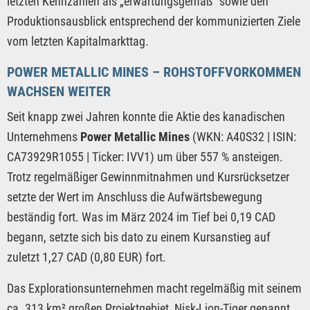
letzten Kennzahlen als „erwartungsgemäß“ sowie den
Produktionsausblick entsprechend der kommunizierten Ziele
vom letzten Kapitalmarkttag.
POWER METALLIC MINES – ROHSTOFFVORKOMMEN
WACHSEN WEITER
Seit knapp zwei Jahren konnte die Aktie des kanadischen
Unternehmens
Power Metallic Mines
(WKN: A40S32 | ISIN:
CA73929R1055 | Ticker: IVV1) um über 557 % ansteigen.
Trotz regelmäßiger Gewinnmitnahmen und Kursrücksetzer
setzte der Wert im Anschluss die Aufwärtsbewegung
beständig fort. Was im März 2024 im Tief bei 0,19 CAD
begann, setzte sich bis dato zu einem Kursanstieg auf
zuletzt 1,27 CAD (0,80 EUR) fort.
Das Explorationsunternehmen macht regelmäßig mit seinem
ca. 313 km² großen Projektgebiet, Nisk-Lion-Tiger genannt,