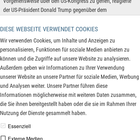
Vorgehensweise über den US-Kongress zu gehen, reagierte
der US-Präsident Donald Trump gegenüber dem
Verfassungsorgan mehr als herablassend. Er beschimpfte
die sechs Richter des Supreme Courts, welche gegen das von
DIESE WEBSEITE VERWENDET COOKIES
ihm per Präsidialerlass eingeführte Zoll-Regime gestimmt
Wir verwenden Cookies, um Inhalte und Anzeigen zu
hatten, hart und beschädigte gleichzeitig den Grundpfeiler
personalisieren, Funktionen für soziale Medien anbieten zu
der Gewaltenteilung in der ältesten Demokratie der Welt. Die
können und die Zugriffe auf unsere Website zu analysieren.
globale Flucht aus US-Staatsanleihen dürfte sich daher
Außerdem geben wir Informationen zu Ihrer Verwendung
weiter in Richtung Rohstoffe und Rohstoffaktien fortsetzen
unserer Website an unsere Partner für soziale Medien, Werbung
und auch die folgenden Aktienkurse weiter befeuern!
und Analysen weiter. Unsere Partner führen diese
Informationen möglicherweise mit weiteren Daten zusammen,
ZUM KOMMENTAR
die Sie ihnen bereitgestellt haben oder die sie im Rahmen Ihrer
Nutzung der Dienste gesammelt haben.
www.derfinanzinvestor.de - © 2026 - Die Publikation für
Essenziell
professionelle Investoren.
Externe Medien