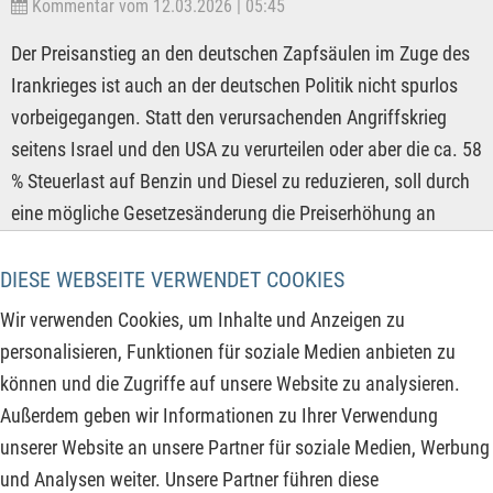
Kommentar vom 12.03.2026 | 05:45
Der Preisanstieg an den deutschen Zapfsäulen im Zuge des
Irankrieges ist auch an der deutschen Politik nicht spurlos
vorbeigegangen. Statt den verursachenden Angriffskrieg
seitens Israel und den USA zu verurteilen oder aber die ca. 58
% Steuerlast auf Benzin und Diesel zu reduzieren, soll durch
eine mögliche Gesetzesänderung die Preiserhöhung an
deutschen Tankstellen nur noch einmal täglich erlaubt
werden. Damit wird das eigentliche Problem seitens der
DIESE WEBSEITE VERWENDET COOKIES
Politik nur kosmetisch bearbeitet, wie so oft aber nicht
Wir verwenden Cookies, um Inhalte und Anzeigen zu
behoben. Unabhängig davon kommen die
personalisieren, Funktionen für soziale Medien anbieten zu
Rohstoffproduzenten durch ein wachsendes Angebotsdefizit
können und die Zugriffe auf unsere Website zu analysieren.
zunehmend in die Preissetzungsmacht und nutzen dies
Außerdem geben wir Informationen zu Ihrer Verwendung
bereits unterschiedlich stark. Daher lohnt ein Blick auf
unserer Website an unsere Partner für soziale Medien, Werbung
folgende Rohstoffunternehmen:
und Analysen weiter. Unsere Partner führen diese